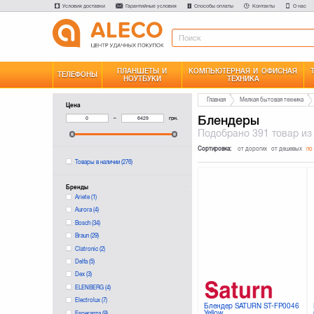
Условия доставки
Гарантийные условия
Способы оплаты
Контакты
О нас
ПЛАНШЕТЫ И
КОМПЬЮТЕРНАЯ И ОФИСНАЯ
ТЕЛЕФОНЫ
НОУТБУКИ
ТЕХНИКА
Главная
Мелкая бытовая техника
Цена
Блендеры
–
грн.
Подобрано
391 товар
из
Сортировка:
от дорогих
от дешевых
по
Товары в наличии
(276)
Бренды
Ariete
(1)
Aurora
(4)
Bosch
(34)
Braun
(29)
Clatronic
(2)
Delfa
(5)
Dex
(3)
ELENBERG
(4)
Electrolux
(7)
Блендер SATURN ST-FP0046
Yellow
Esperanza
(9)