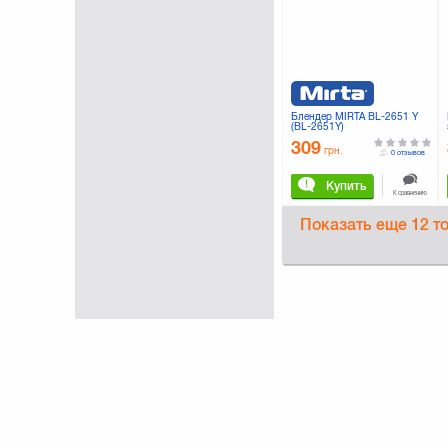
Zelmer
(10)
Блендер MIRTA BL-2651 Y
(BL-2651Y)
309
грн.
0 отзывов
Купить
К сравнению
Показать еще
12 т