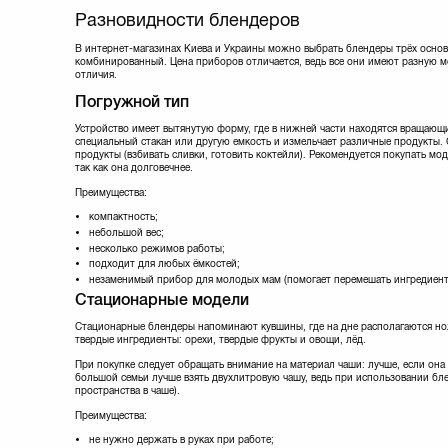
Scarlett
(12)
Разновидности блендеров
Sencor
(28)
Stadler Form
(2)
В интернет-магазинах Киева и Украины можно выбрать блендеры трёх основ
комбинированный. Цена приборов отличается, ведь все они имеют разную м
Vimar
(3)
отличия.
Vitek
(13)
Погружной тип
Zelmer
(10)
Устройство имеет вытянутую форму, где в нижней части находятся вращающи
специальный стакан или другую емкость и измельчает различные продукты.
продукты (взбивать сливки, готовить коктейли). Рекомендуется покупать мо
так как она долговечнее.
Преимущества:
компактность;
небольшой вес;
несколько режимов работы;
подходит для любых ёмкостей;
незаменимый прибор для молодых мам (помогает перемешать ингредиент
Стационарные модели
Стационарные блендеры напоминают кувшины, где на дне располагаются но
твердые ингредиенты: орехи, твердые фрукты и овощи, лёд.
При покупке следует обращать внимание на материал чаши: лучше, если она б
большой семьи лучше взять двухлитровую чашу, ведь при использовании бл
пространства в чаше).
Преимущества:
не нужно держать в руках при работе;