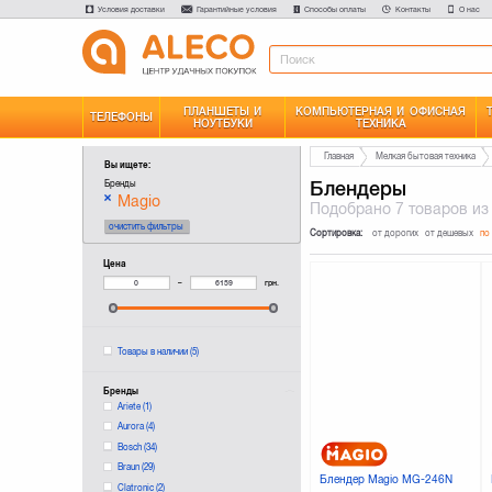
Условия доставки
Гарантийные условия
Способы оплаты
Контакты
О нас
ПЛАНШЕТЫ И
КОМПЬЮТЕРНАЯ И ОФИСНАЯ
ТЕЛЕФОНЫ
НОУТБУКИ
ТЕХНИКА
Главная
Мелкая бытовая техника
Вы ищете:
Блендеры
Бренды
Magio
Подобрано
7 товаров
из
очистить фильтры
Сортировка:
от дорогих
от дешевых
по
Цена
–
грн.
Товары в наличии
(5)
Бренды
Ariete
(1)
Aurora
(4)
Bosch
(34)
Braun
(29)
Блендер Magio MG-246N
Clatronic
(2)