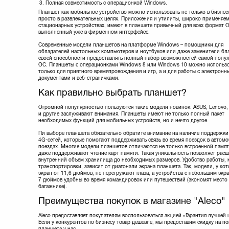
Полная совместимость с операционкой Windows.
Планшет как мобильное устройство можно использовать не только в бизнесе
просто в развлекательных целях. Приложения и утилиты, широко применяем
стационарных устройствах, имеют в планшете привычный для всех формат О
выполненный уже в фирменном интерфейсе.
Современные модели планшетов на платформе Windows – помощники для
обладателей настольных компьютеров и ноутбуков или даже заменители бл
своей способности предоставлять полный набор возможностей самой попу
ОС. Планшеты с операционками Windows 8 или Windows 10 можно использо
только для приятного времяпровождения и игр, а и для работы с электрон
документами и веб-страничками.
Как правильно выбрать планшет?
Огромной популярностью пользуются такие модели новинок: ASUS, Lenovo, 
и другие заслуживают внимания. Планшеты имеют не только полный пакет
необходимых функций для мобильных устройств, но и нечто другое.
Пи выборе планшета обязательно обратите внимание на наличие поддержки
4G-сетей, которые помогают поддерживать связь во время поездок в автомо
поездах. Многие модели планшетов отличаются не только встроенной памят
даже поддерживают чтение карт памяти. Такая уникальность позволяет рас
внутренний объем хранилища до необходимых размеров. Удобство работы, к
транспортировки, зависит от диагонали экрана планшета. Так, модели, у ко
экран от 11,6 дюймов, не перегружают глаза, а устройства с небольшим экр
7 дюймов удобны во время командировок или путешествий (экономят место 
багажнике).
Преимущества покупок в магазине "Aleco"
Aleco предоставляет покупателям воспользоваться акцией «Гарантия лучшей 
Если у конкурентов по бизнесу товар дешевле, мы предоставим скидку на по
планшета у нас.