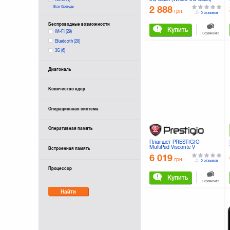
Все бренды
2 888
PANASONIC
(3)
грн.
0 отзывов
PRESTIGIO
(1)
Беспроводные возможности
Pixus
(1)
Купить
Wi-Fi
(29)
К сравнению
Xiaomi
(2)
Bluetooth
(28)
3G
(6)
Диагональ
Количество ядер
Операционная система
Оперативная память
Планшет PRESTIGIO
MultiPad Visconte V
Встроенная память
(PMP1012TE3GRD)
6 019
грн.
0 отзывов
Процессор
Купить
К сравнению
Найти