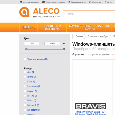
Условия доставки
Гарантийные условия
Способы оплаты
Контакты
О нас
ПЛАНШЕТЫ И
КОМПЬЮТЕРНАЯ И ОФИСНАЯ
ТЕЛЕФОНЫ
НОУТБУКИ
ТЕХНИКА
Главная
Планшеты и ноутбуки
П
Цена
Windows-планшет
–
грн.
Подобрано
30 товаров
и
Сортировка:
от дорогих
от дешевых
по
Товары в наличии
(12)
Бренды
Acer
(3)
Bravis
(2)
Cube
(9)
Impression
(1)
Lenovo
(1)
MYTAB
(2)
Matrix
(1)
Microsoft
(2)
Modecom
(1)
Планшет Bravis WXi89 w10
3G black (WXi89 3G black)
Nomi
(1)