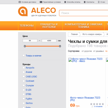
Условия доставки
Гарантийные условия
Способы оплаты
Контакты
О нас
ПЛАНШЕТЫ И
КОМПЬЮТЕРНАЯ И ОФИСНАЯ
ТЕЛЕФОНЫ
НОУТБУКИ
ТЕХНИКА
Главная
Фото и видео камеры
А
Цена
Чехлы и сумки для
–
грн.
Подобрано
198 товаров
Сортировка:
от дорогих
от дешевых
по
Товары в наличии
Бренды
Acropolis
Arsenal
CASE LOGIC
Continent
Crumpler
D-LEX
DTBG
Фото-чехол Rivacase 7023
Fujifilm
(PU)
Giottos
69
грн.
0 отзывов
Golla