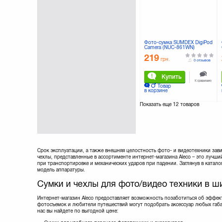
Фото-сумка SUMDEX DigiPod
Camera (NUC-861WN)
219
грн.
0 отзывов
Купить
К сравнению
Товар
в корзине
Показать еще
12 товаров
Срок эксплуатации, а также внешняя целостность фото- и видеотехники зави
чехлы, представленные в ассортименте интернет-магазина Aleco – это луч
при транспортировке и механических ударов при падении. Заглянув в катал
модель аппаратуры.
Сумки и чехлы для фото/видео техники в 
Интернет-магазин Aleco предоставляет возможность позаботиться об эффе
фотосъемок и любители путешествий могут подобрать аксессуар любых габа
нас вы найдете по выгодной цене: