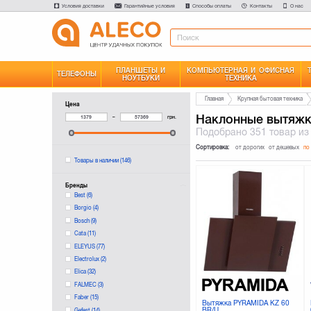
Условия доставки
Гарантийные условия
Способы оплаты
Контакты
О нас
ПЛАНШЕТЫ И
КОМПЬЮТЕРНАЯ И ОФИСНАЯ
ТЕЛЕФОНЫ
НОУТБУКИ
ТЕХНИКА
Главная
Крупная бытовая техника
Цена
Наклонные вытяж
–
грн.
Подобрано
351 товар
из
Сортировка:
от дорогих
от дешевых
по
Товары в наличии
(146)
Бренды
Best
(6)
Borgio
(4)
Bosch
(9)
Cata
(11)
ELEYUS
(77)
Electrolux
(2)
Elica
(32)
FALMEC
(3)
Faber
(15)
Вытяжка PYRAMIDA KZ 60
BR/U
Gefest
(14)