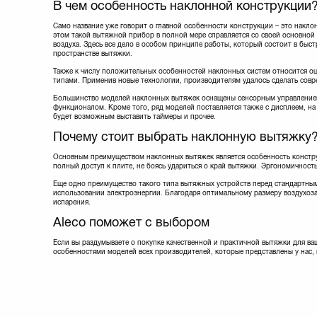
В чем особенность наклонной конструкции
Само название уже говорит о главной особенности конструкции – это накло
этом такой вытяжной прибор в полной мере справляется со своей основной 
воздуха. Здесь все дело в особом принципе работы, который состоит в быс
пространстве вытяжки.
Также к числу положительных особенностей наклонных систем относится о
типами. Применив новые технологии, производителям удалось сделать сов
Большинство моделей наклонных вытяжек оснащены сенсорным управлением
функционалом. Кроме того, ряд моделей поставляется также с дисплеем, на
будет возможным выставить таймеры и прочее.
Почему стоит выбрать наклонную вытяжку
Основным преимуществом наклонных вытяжек является особенность конструк
полный доступ к плите, не боясь удариться о край вытяжки. Эргономичность
Еще одно преимущество такого типа вытяжных устройств перед стандартн
использовании электроэнергии. Благодаря оптимальному размеру воздухоза
испарения.
Aleco поможет с выбором
Если вы раздумываете о покупке качественной и практичной вытяжки для ва
особенностями моделей всех производителей, которые представлены у нас,