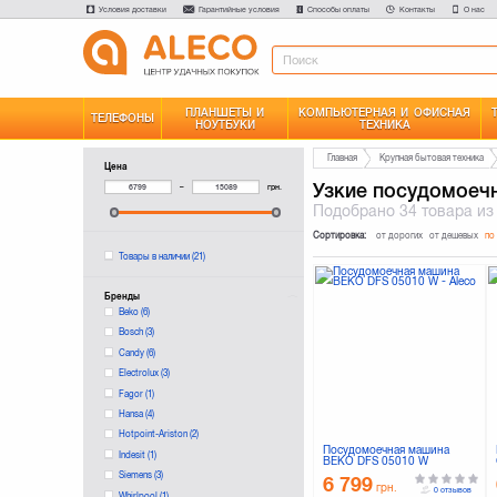
Условия доставки
Гарантийные условия
Способы оплаты
Контакты
О нас
ПЛАНШЕТЫ И
КОМПЬЮТЕРНАЯ И ОФИСНАЯ
ТЕЛЕФОНЫ
НОУТБУКИ
ТЕХНИКА
Главная
Крупная бытовая техника
Цена
Узкие посудомоеч
–
грн.
Подобрано
34 товара
из
Сортировка:
от дорогих
от дешевых
по
Товары в наличии
(21)
Бренды
Beko
(6)
Bosch
(3)
Candy
(6)
Electrolux
(3)
Fagor
(1)
Hansa
(4)
Hotpoint-Ariston
(2)
Посудомоечная машина
Indesit
(1)
BEKO DFS 05010 W
Siemens
(3)
6 799
грн.
0 отзывов
Whirlpool
(1)