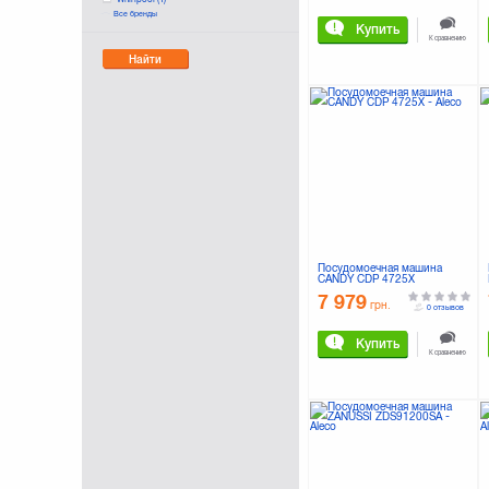
Все бренды
Zanussi
(4)
Купить
К сравнению
Найти
Посудомоечная машина
CANDY CDP 4725X
7 979
грн.
0 отзывов
Купить
К сравнению