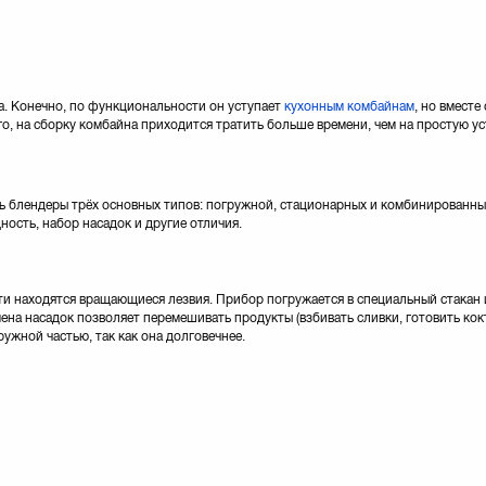
а. Конечно, по функциональности он уступает
кухонным комбайнам
, но вместе
го, на сборку комбайна приходится тратить больше времени, чем на простую у
ь блендеры трёх основных типов: погружной, стационарных и комбинированны
ность, набор насадок и другие отличия.
сти находятся вращающиеся лезвия. Прибор погружается в специальный стакан
ена насадок позволяет перемешивать продукты (взбивать сливки, готовить кок
ужной частью, так как она долговечнее.