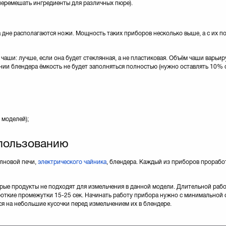
еремешать ингредиенты для различных пюре).
 дне располагаются ножи. Мощность таких приборов несколько выше, а с их 
аши: лучше, если она будет стеклянная, а не пластиковая. Объём чаши варьир
нии блендера ёмкость не будет заполняться полностью (нужно оставлять 10% 
 моделей);
пользованию
лновой печи,
электрического чайника
, блендера. Каждый из приборов проработ
рые продукты не подходят для измельчения в данной модели. Длительной работ
роткие промежутки 15-25 сек. Начинать работу прибора нужно с минимальной с
я на небольшие кусочки перед измельчением их в блендере.