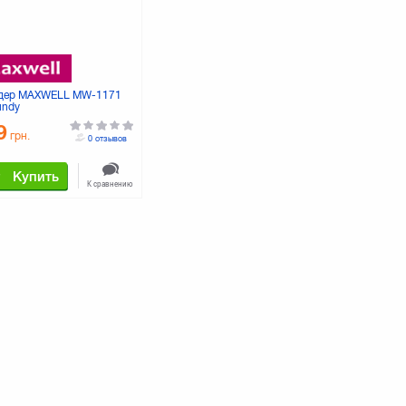
дер MAXWELL MW-1171
undy
9
грн.
0 отзывов
Купить
К сравнению