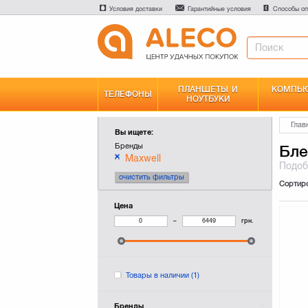
Условия доставки
Гарантийные условия
Способы оп
ПЛАНШЕТЫ И
КОМПЬЮ
ТЕЛЕФОНЫ
НОУТБУКИ
Глав
Вы ищете:
Бренды
Бл
Maxwell
Подо
очистить фильтры
Сортир
Цена
–
грн.
Товары в наличии
(1)
Бренды