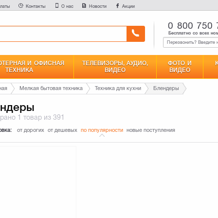
латы
Контакты
О нас
Новости
Акции
0 800 750 
Бесплатно со всех но
ТЕРНАЯ И ОФИСНАЯ
ТЕЛЕВИЗОРЫ, АУДИО,
ФОТО И
ТЕХНИКА
ВИДЕО
ВИДЕО
ная
Мелкая бытовая техника
Техника для кухни
Блендеры
ендеры
брано
1 товар
из 391
овка:
от дорогих
от дешевых
по популярности
новые поступления