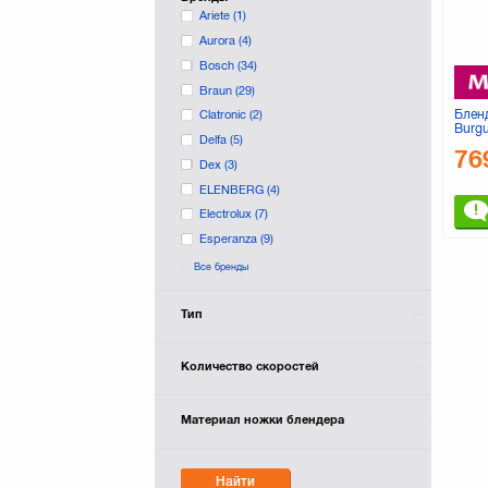
Ariete
(1)
Aurora
(4)
Bosch
(34)
Braun
(29)
Блен
Clatronic
(2)
Burg
Delfa
(5)
76
Dex
(3)
ELENBERG
(4)
Electrolux
(7)
Esperanza
(9)
Gorenje
(22)
Все бренды
Hilton
(1)
KALUNAS
(4)
Тип
Kenwood
(31)
Laretti
(4)
Количество скоростей
LeChef
(2)
Liberty
(9)
Материал ножки блендера
Magio
(7)
Maxwell
Найти
Mirta
(17)