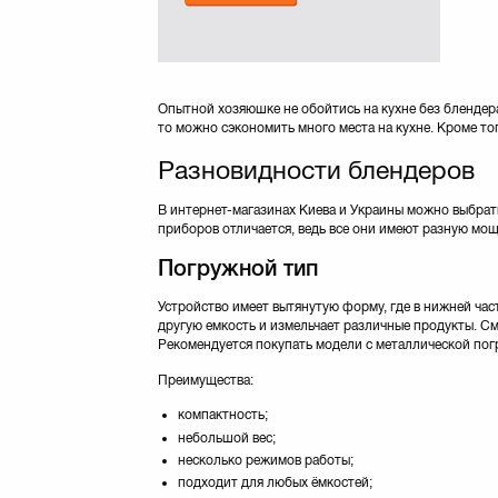
Moulinex
(10)
PANASONIC
(6)
Philips
(20)
Polaris
(14)
Опытной хозяюшке не обойтись на кухне без блендер
Redmond
(19)
то можно сэкономить много места на кухне. Кроме то
Rotex
(6)
Разновидности блендеров
Russell Hobbs
(17)
SMS
(2)
В интернет-магазинах Киева и Украины можно выбрат
Saturn
(33)
приборов отличается, ведь все они имеют разную мощ
Scarlett
(12)
Погружной тип
Sencor
(28)
Stadler Form
(2)
Устройство имеет вытянутую форму, где в нижней ча
другую емкость и измельчает различные продукты. См
Vimar
(3)
Рекомендуется покупать модели с металлической погр
Vitek
(13)
Zelmer
(10)
Преимущества:
компактность;
небольшой вес;
несколько режимов работы;
подходит для любых ёмкостей;