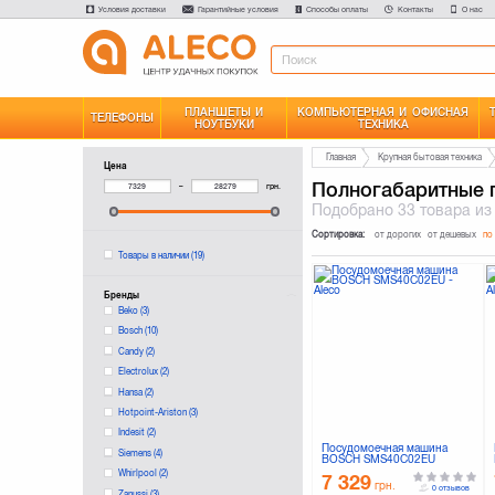
Условия доставки
Гарантийные условия
Способы оплаты
Контакты
О нас
ПЛАНШЕТЫ И
КОМПЬЮТЕРНАЯ И ОФИСНАЯ
ТЕЛЕФОНЫ
НОУТБУКИ
ТЕХНИКА
Главная
Крупная бытовая техника
Цена
Полногабаритные
–
грн.
Подобрано
33 товара
из
Сортировка:
от дорогих
от дешевых
по
Товары в наличии
(19)
Бренды
Beko
(3)
Bosch
(10)
Candy
(2)
Electrolux
(2)
Hansa
(2)
Hotpoint-Ariston
(3)
Indesit
(2)
Посудомоечная машина
Siemens
(4)
BOSCH SMS40C02EU
Whirlpool
(2)
7 329
грн.
0 отзывов
Zanussi
(3)