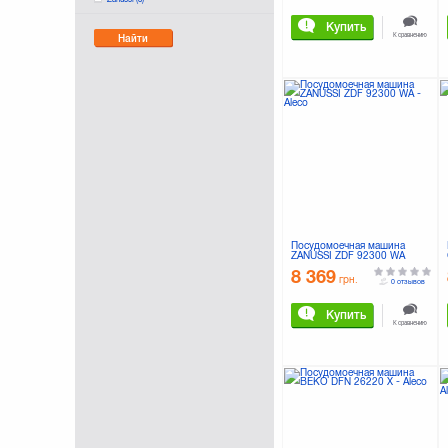
Купить
К сравнению
Найти
Посудомоечная машина
ZANUSSI ZDF 92300 WA
8 369
грн.
0 отзывов
Купить
К сравнению