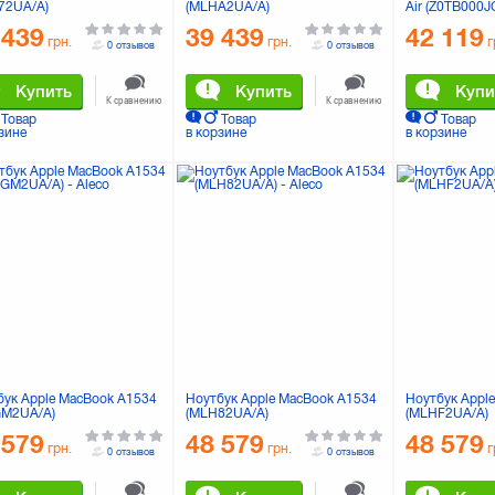
72UA/A)
(MLHA2UA/A)
Air (Z0TB000J
 439
39 439
42 119
грн.
грн.
г
0 отзывов
0 отзывов
Купить
Купить
Купи
К сравнению
К сравнению
Товар
Товар
Товар
зине
в корзине
в корзине
бук Apple MacBook A1534
Ноутбук Apple MacBook A1534
Ноутбук Appl
M2UA/A)
(MLH82UA/A)
(MLHF2UA/A)
 579
48 579
48 579
грн.
грн.
г
0 отзывов
0 отзывов