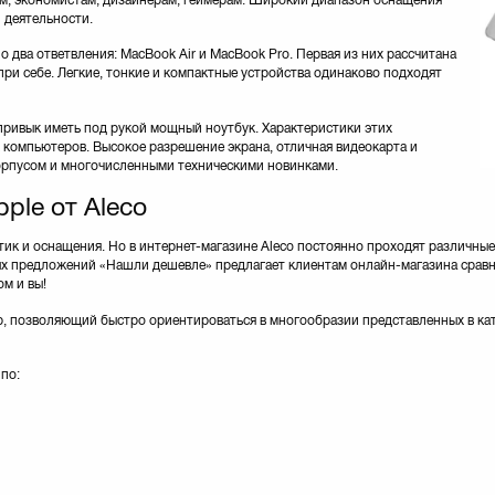
 деятельности.
о два ответвления: MacBook Air и MacBook Pro. Первая из них рассчитана
при себе. Легкие, тонкие и компактные устройства одинаково подходят
 привык иметь под рукой мощный ноутбук. Характеристики этих
 компьютеров. Высокое разрешение экрана, отличная видеокарта и
орпусом и многочисленными техническими новинками.
ple от Aleco
стик и оснащения. Но в интернет-магазине Aleco постоянно проходят различны
х предложений «Нашли дешевле» предлагает клиентам онлайн-магазина сравни
ом и вы!
р, позволяющий быстро ориентироваться в многообразии представленных в ката
по: