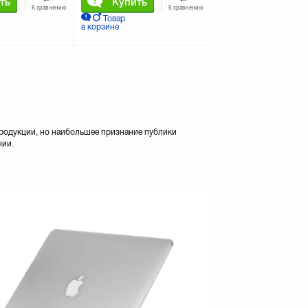
ть
Купить
К сравнению
К сравнению
Товар
в корзине
продукции, но наибольшее признание публики
нии.