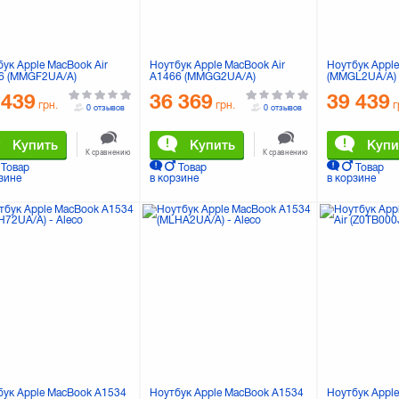
ук Apple MacBook Air
Ноутбук Apple MacBook Air
Ноутбук Appl
6 (MMGF2UA/A)
A1466 (MMGG2UA/A)
(MMGL2UA/A)
 439
36 369
39 439
грн.
грн.
г
0 отзывов
0 отзывов
Купить
Купить
Купи
К сравнению
К сравнению
Товар
Товар
Товар
зине
в корзине
в корзине
бук Apple MacBook A1534
Ноутбук Apple MacBook A1534
Ноутбук Appl