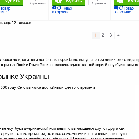
Купить
Купить
Купи
К сравнению
К сравнению
Товар
Товар
Товар
зине
в корзине
в корзине
ть еще
12 товаров
1
2
3
4
 более двадцати пяти лет. За этот срок было выпущено три линии этого вида 
го рынка iBook и PowerBook, оставшись единственной серией ноутбуков компа
рынке Украины
006 году. Он отличался достойными для того времени
ные ноутбуки американской компании, отличающиеся друг от друга как
верку не только временем, но и всевозможными испытаниями, эти ноуты
ам, экономистам, дизайнерам, геймерам. Широкий диапазон оснащения