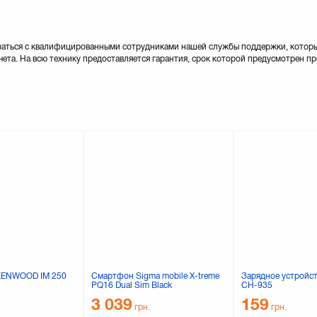
заться с квалифицированными сотрудниками нашей службы поддержки, которые
та. На всю технику предоставляется гарантия, срок которой предусмотрен п
KENWOOD IM 250
Смартфон Sigma mobile X-treme
Зарядное устройст
PQ16 Dual Sim Black
CH-935
(4827798373828)
3 039
159
грн.
грн.