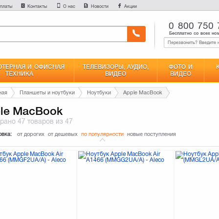
платы
Контакты
О нас
Новости
Акции
0 800 750 
Бесплатно со всех но
ТЕРНАЯ И ОФИСНАЯ
ТЕЛЕВИЗОРЫ, АУДИО,
ФОТО И
ТЕХНИКА
ВИДЕО
ВИДЕО
ная
Планшеты и ноутбуки
Ноутбуки
Apple MacBook
le MacBook
брано
47 товаров
из 47
овка:
от дорогих
от дешевых
по популярности
новые поступления