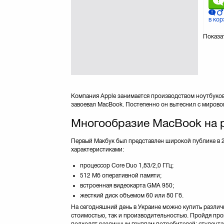
в кор
Показа
Компания Apple занимается производством ноутбуков
завоевал MacBook. Постепенно он вытеснил с мирово
Многообразие MacBook на 
Первый Макбук был представлен широкой публике в 2
характеристиками:
процессор Core Duo 1,83/2,0 ГГц;
512 Мб оперативной памяти;
встроенная видеокарта GMA 950;
жесткий диск объемом 60 или 80 Гб.
На сегодняшний день в Украине можно купить различ
стоимостью, так и производительностью. Пройдя про
подходят различным группам потребителей: студент