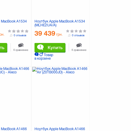
e MacBook A1534
Ноутбук Apple MacBook A1534
(MLHE2UA/A)
39 439
рн.
грн.
0 отзывов
0 отзывов
ть
Купить
К сравнению
К сравнению
Товар
в корзине
e MacBook A1466
Ноутбук Apple MacBook A1466