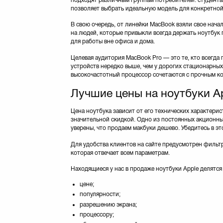
позволяет выбрать идеальную модель для конкретной
В свою очередь, от линейки MacBook взяли свое начал
на людей, которые привыкли всегда держать ноутбук 
для работы вне офиса и дома.
Целевая аудитория MacBook Pro — это те, кто всегда
устройств нередко выше, чем у дорогих стационарных
высокочастотный процессор сочетаются с прочным к
Лучшие цены на ноутбуки Ap
Цена ноутбука зависит от его технических характери
значительной скидкой. Одно из постоянных акционны
уверены, что продаем макбуки дешево. Убедитесь в эт
Для удобства клиентов на сайте предусмотрен фильт
которая отвечает всем параметрам.
Находящиеся у нас в продаже ноутбуки Apple делятся 
цене;
популярности;
разрешению экрана;
процессору;