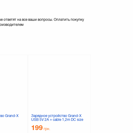
 ответят на все ваши вопросы. Оплатить покупку
роизводителем
во Grand-X
Зарядное устройство Grand-X
Зарядное устройство M
USB 5V 2A + cable 1,2m DC size
Международный адапт
2,5mm (CH-935/25)
SP-118U2 + 2USB 1A (
199
289
грн.
грн.