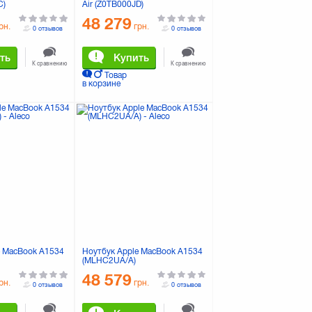
C)
Air (Z0TB000JD)
48 279
рн.
грн.
0 отзывов
0 отзывов
ть
Купить
К сравнению
К сравнению
Товар
в корзине
e MacBook A1534
Ноутбук Apple MacBook A1534
(MLHC2UA/A)
48 579
рн.
грн.
0 отзывов
0 отзывов