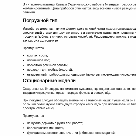
Scarlett
(12)
В интернет-магазинах Киева и Украины можно выбрать блендеры трёх основ
Sencor
(28)
комбинированный. Цена приборов отличается, ведь все они имеют разную м
отличия.
Stadler Form
(2)
Vimar
(3)
Погружной тип
Vitek
(13)
Устройство имеет вытянутую форму, где в нижней части находятся вращающи
Zelmer
(10)
специальный стакан или другую емкость и измельчает различные продукты.
продукты (взбивать сливки, готовить коктейли). Рекомендуется покупать мо
так как она долговечнее.
Преимущества:
компактность;
небольшой вес;
несколько режимов работы;
подходит для любых ёмкостей;
незаменимый прибор для молодых мам (помогает перемешать ингредиент
Стационарные модели
Стационарные блендеры напоминают кувшины, где на дне располагаются но
твердые ингредиенты: орехи, твердые фрукты и овощи, лёд.
При покупке следует обращать внимание на материал чаши: лучше, если она б
большой семьи лучше взять двухлитровую чашу, ведь при использовании бл
пространства в чаше).
Преимущества:
не нужно держать в руках при работе;
более высокая мощность;
функция самостоятельной очистки (в большинстве моделей);