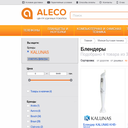
Условия доставки
Гарантийные условия
Способы оплаты
Контакты
О нас
ПЛАНШЕТЫ И
КОМПЬЮТЕРНАЯ И ОФИСНАЯ
ТЕЛЕФОНЫ
НОУТБУКИ
ТЕХНИКА
Главная
Мелкая бытовая техника
Вы ищете:
Блендеры
Бренды
KALUNAS
Подобрано
4 товара
из 
очистить фильтры
Сортировка:
от дорогих
от дешевых
по
Цена
–
грн.
Товары в наличии
(4)
Бренды
Ariete
(1)
Aurora
(4)
Bosch
(34)
Braun
(29)
Блендер KALUNAS KHB-
Clatronic
(2)
2010