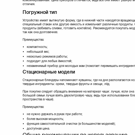
комбинированный. Цена приборов отличается, ведь все они имеют разную м
отличия.
Погружной тип
Устройство имеет вытянутую форму, где в нижней части находятся вращающи
специальный стакан или другую емкость и измельчает различные продукты.
продукты (взбивать сливки, готовить коктейли). Рекомендуется покупать мо
так как она долговечнее.
Преимущества:
компактность;
небольшой вес;
несколько режимов работы;
подходит для любых ёмкостей;
незаменимый прибор для молодых мам (помогает перемешать ингредиент
Стационарные модели
Стационарные блендеры напоминают кувшины, где на дне располагаются но
твердые ингредиенты: орехи, твердые фрукты и овощи, лёд.
При покупке следует обращать внимание на материал чаши: лучше, если она б
большой семьи лучше взять двухлитровую чашу, ведь при использовании бл
пространства в чаше).
Преимущества:
не нужно держать в руках при работе;
более высокая мощность;
функция самостоятельной очистки (в большинстве моделей);
доступная цена.
Общие рекомендации по использованию