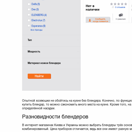
Delfa
(5)
Нет в
0 отзывов
наличии
Dex
(3)
ELENBERG
(4)
К сравнению
Сообщите,
Electrolux
(7)
когда появится
Esperanza
(9)
Все бренды
Gorenje
(22)
Hilton
(1)
Тип
KALUNAS
(4)
Kenwood
(31)
Мощность
Laretti
(4)
LeChef
Материал ножки блендера
Liberty
(9)
Magio
(7)
Maxwell
(1)
Найти
Mirta
(17)
Moulinex
(10)
PANASONIC
(6)
Philips
(20)
Опытной хозяюшке не обойтись на кухне без блендера. Конечно, по функци
Polaris
(14)
купить блендер, то можно сэкономить много места на кухне. Кроме того, н
Redmond
(19)
определённой насадки.
Rotex
(6)
Разновидности блендеров
Russell Hobbs
(17)
SMS
(2)
В интернет-магазинах Киева и Украины можно выбрать блендеры трёх основ
комбинированный. Цена приборов отличается, ведь все они имеют разную м
Saturn
(33)