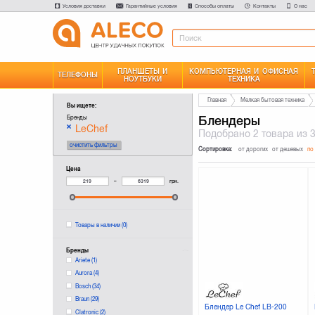
Условия доставки
Гарантийные условия
Способы оплаты
Контакты
О нас
ПЛАНШЕТЫ И
КОМПЬЮТЕРНАЯ И ОФИСНАЯ
ТЕЛЕФОНЫ
НОУТБУКИ
ТЕХНИКА
Главная
Мелкая бытовая техника
Вы ищете:
Блендеры
Бренды
LeChef
Подобрано
2 товара
из 
очистить фильтры
Сортировка:
от дорогих
от дешевых
по
Цена
–
грн.
Товары в наличии
(0)
Бренды
Ariete
(1)
Aurora
(4)
Bosch
(34)
Braun
(29)
Блендер Le Chef LB-200
Clatronic
(2)