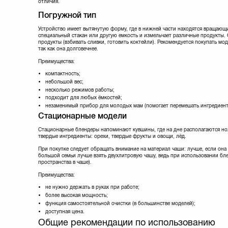
отличия.
Scarlett
(12)
Погружной тип
Sencor
(28)
Stadler Form
(2)
Устройство имеет вытянутую форму, где в нижней части находятся вращающи
Vimar
(3)
специальный стакан или другую емкость и измельчает различные продукты.
Vitek
(13)
продукты (взбивать сливки, готовить коктейли). Рекомендуется покупать мо
так как она долговечнее.
Zelmer
(10)
Преимущества:
компактность;
небольшой вес;
несколько режимов работы;
подходит для любых ёмкостей;
незаменимый прибор для молодых мам (помогает перемешать ингредиент
Стационарные модели
Стационарные блендеры напоминают кувшины, где на дне располагаются но
твердые ингредиенты: орехи, твердые фрукты и овощи, лёд.
При покупке следует обращать внимание на материал чаши: лучше, если она б
большой семьи лучше взять двухлитровую чашу, ведь при использовании бл
пространства в чаше).
Преимущества:
не нужно держать в руках при работе;
более высокая мощность;
функция самостоятельной очистки (в большинстве моделей);
доступная цена.
Общие рекомендации по использованию