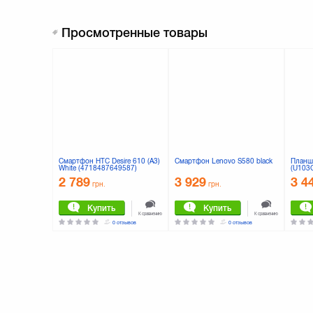
Просмотренные товары
Смартфон HTC Desire 610 (A3)
Смартфон Lenovo S580 black
Планше
White (4718487649587)
(U103
2 789
3 929
3 4
грн.
грн.
Купить
Купить
К сравнению
К сравнению
0 отзывов
0 отзывов