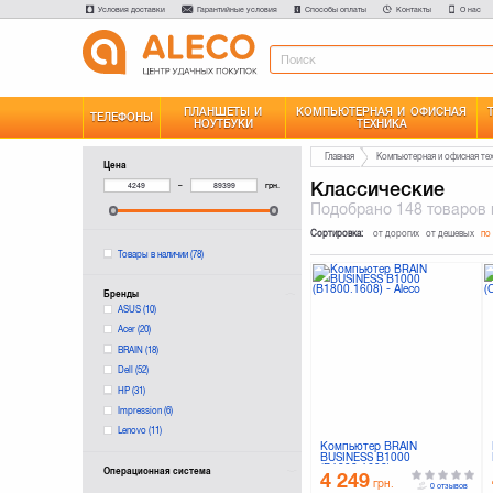
Условия доставки
Гарантийные условия
Способы оплаты
Контакты
О нас
ПЛАНШЕТЫ И
КОМПЬЮТЕРНАЯ И ОФИСНАЯ
ТЕЛЕФОНЫ
НОУТБУКИ
ТЕХНИКА
Главная
Компьютерная и офисная те
Цена
Классические
–
грн.
Подобрано
148 товаров
Сортировка:
от дорогих
от дешевых
по
Товары в наличии
(78)
Бренды
ASUS
(10)
Acer
(20)
BRAIN
(18)
Dell
(52)
HP
(31)
Impression
(6)
Lenovo
(11)
Компьютер BRAIN
BUSINESS B1000
(B1800.1608)
Операционная система
4 249
грн.
0 отзывов