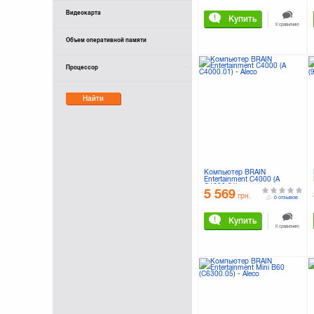
Видеокарта
Купить
К сравнению
Объем оперативной памяти
Процессор
Найти
Компьютер BRAIN
Entertainment С4000 (А
C4000.01)
5 569
грн.
0 отзывов
Купить
К сравнению