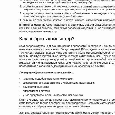
те же деньги вы купите устройство мощнее, чем ноутбук;
особенность системного блока — возможность дальнейшего усовершенств
покупаете самую простую конфигурацию, а потом уже вносите актуальные
в случае поломки, мастер сможет без проблем заменить вышедшую из стро
возможно в случае поломки модульной техники;
если вы не собираетесь кочевать с места на место, классический компьют
В интернет-магазине Aleco представлены различные модели стационарных к
кошелек, начиная дешевых, заканчивая дорогими моделями. У нас вы найдете
офиса, игровые варианты и пр.
Как выбрать компьютер?
Этот вопрос актуален для тех, кто решил приобрести ПК впервые. Если вы о
наверняка знаете что вам нужно. Перед покупкой ПК определитесь с модель
технику для офиса или дома, у вас достаточно места, мы рекомендуем оста
модели. Для путешественников, которые всегда хотят быть онлайн, лучше п
офиса нет смысла покупать дорогой игровой компьютер, можно обойтись м
видеокартой и минимальными характеристиками. Любителям фильмов, игр, 
позаботиться о хорошей видеокарте и мощной оперативной памяти.
Почему приобрести компьютер лучше в Aleco:
грамотно подобранные комплектующие;
своевременное предоставление информации покупателю;
демократичные цены;
оперативная доставка;
у нас представлена только качественная техника.
Купить компьютеры сегодня предлагают десятки интернет-магазинов, но гара
комплектующие только проверенных производителей. Совместимость комп
которые уже собрали не один десяток системных блоков.
Звоните, обращайтесь к нам через форму на сайте, мы поможем подобрать п