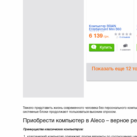
Компьютер BRAIN
Entertainment Mini B60
(C6300.05)
6 139
грн.
0 отзывов
Купить
К сравнению
Показать еще
12 т
Тяжело представить жизнь современного человека без персонального компью
системные блоки продолжают пользоваться высоким спросом.
Приобрести компьютер в Aleco – верное р
Преимущества классических компьютеров:
классический компьютер опережает другие варианты по соотношению цен