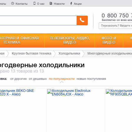
латы
Контакты
О нас
Новости
Акции
0 800 750 
Бесплатно со всех но
ТЕРНАЯ И ОФИСНАЯ
ТЕЛЕВИЗОРЫ, АУДИО,
ФОТО И
ТЕХНИКА
ВИДЕО
ВИДЕО
ная
Крупная бытовая техника
Холодильники
Многодверные холодильник
годверные холодильники
брано
13 товаров
из 13
овка:
от дорогих
от дешевых
по популярности
новые поступления