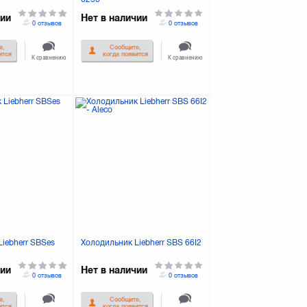
чии
Нет в наличии
0 отзывов
0 отзывов
е,
Сообщите,
ится
когда появится
К сравнению
К сравнению
iebherr SBSes
Холодильник Liebherr SBS 66I2
чии
Нет в наличии
0 отзывов
0 отзывов
е,
Сообщите,
ится
когда появится