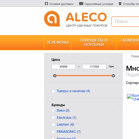
Условия доставки
Гарантийные условия
Способы оп
ПЛАНШЕТЫ И
КОМПЬЮ
ТЕЛЕФОНЫ
НОУТБУКИ
Глав
Цена
Мно
–
грн.
Подо
Сортир
Товары в наличии
(4)
Бренды
Beko
(2)
Electrolux
(1)
Liebherr
(6)
PANASONIC
(1)
Samsung
(2)