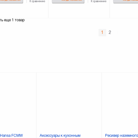
К сравнению
К сравнению
ть еще
1 товар
1
2
я Hansa FCMW
Аксессуары к кухонным
Ресивер наземног