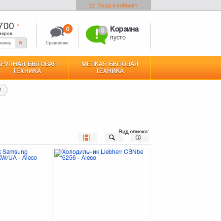
Вход в кабинет
700
0
Корзина
0
меров
пусто
Сравнение
КРУПНАЯ БЫТОВАЯ
МЕЛКАЯ БЫТОВАЯ
ТЕХНИКА
ТЕХНИКА
и
Вид списка: