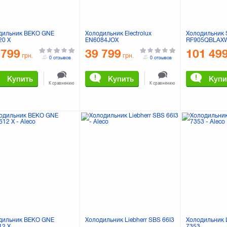
дильник BEKO GNE
Холодильник Electrolux
Холодильник
20 X
EN6084JOX
RF905QBLAX
 799
39 799
101 49
грн.
грн.
0 отзывов
0 отзывов
Купить
Купить
Купи
К сравнению
К сравнению
дильник BEKO GNE
Холодильник Liebherr SBS 66I3
Холодильник L
12 X
7353