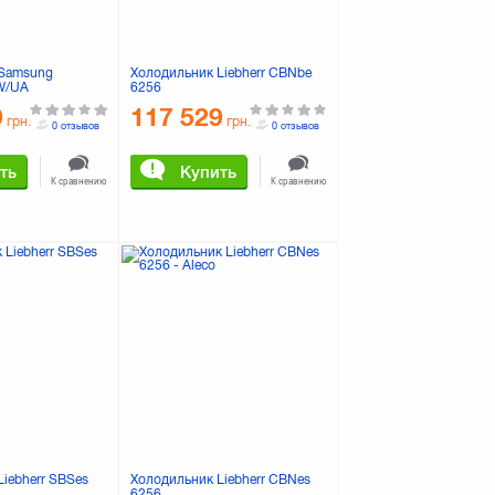
 Samsung
Холодильник Liebherr CBNbe
W/UA
6256
9
117 529
грн.
грн.
0 отзывов
0 отзывов
ть
Купить
К сравнению
К сравнению
iebherr SBSes
Холодильник Liebherr CBNes
6256