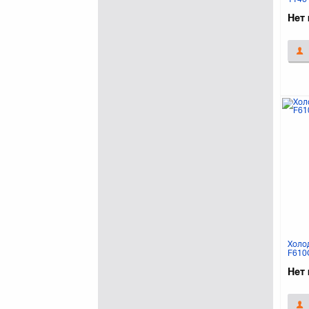
Нет 
Холо
F610
Нет 