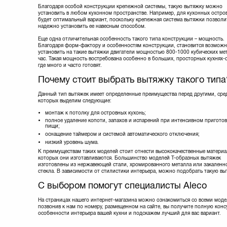
Благодаря особой конструкции крепежной системы, такую вытяжку можно
установить в любом кухонном пространстве. Например, для кухонных остро
будет оптимальный вариант, поскольку крепежная система вытяжки позволи
надежно установить ее навесным способом.
Еще одна отличительная особенность такого типа конструкции – мощность.
Благодаря форм-фактору и особенностям конструкции, становится возмож
установить на такие вытяжки двигатели мощностью 800-1000 кубических ме
час. Такая мощность востребована особенно в больших, просторных кухнях-с
где много и часто готовят.
Почему стоит выбрать вытяжку такого типа
Данный тип вытяжек имеет определенные преимущества перед другими, сре
которых выделим следующие:
монтаж к потолку для островных кухонь;
полное удаление копоти, запахов и испарений при интенсивном пригото
пищи;
оснащение таймером и системой автоматического отключения;
низкий уровень шума.
К преимуществам таких моделей стоит отнести высококачественные материа
которых они изготавливаются. Большинство моделей Т-образных вытяжек
изготовлены из нержавеющей стали, хромированного металла или закаленн
стекла. В зависимости от стилистики интерьера, можно подобрать такую вы
С выбором помогут специалисты Aleco
На страницах нашего интернет-магазина можно ознакомиться со всеми моде
позвонив к нам по номеру, размещенном на сайте, вы получите полную кон
особенности интерьера вашей кухни и подскажем лучший для вас вариант.