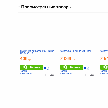
Просмотренные товары
Машинка для стрижки Philips
Смартфон S-tell P770 Black
Смартф
HC3400/15
439
2 069
2 5
грн.
грн.
Купить
Купить
Товар
Товар
Товар
в корзине
в корзине
в корз
К сравнению
К сравнению
0 отзывов
0 отзывов