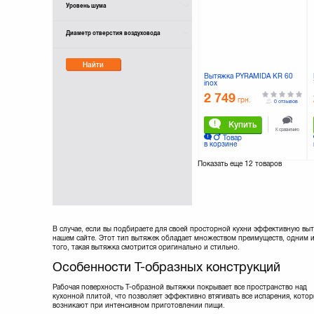
Уровень шума
Диаметр отверстия воздуховода
Найти
Вытяжка PYRAMIDA KR 60
inox
2 749
грн.
0 отзывов
Купить
К сравнению
Товар
в корзине
Показать еще
12 товаров
В случае, если вы подбираете для своей просторной кухни эффективную выт
нашем сайте. Этот тип вытяжек обладает множеством преимуществ, одним и
того, такая вытяжка смотрится оригинально и стильно.
Особенности Т-образных конструкций
Рабочая поверхность Т-образной вытяжки покрывает все пространство над
кухонной плитой, что позволяет эффективно втягивать все испарения, кото
возникают при интенсивном приготовлении пищи.