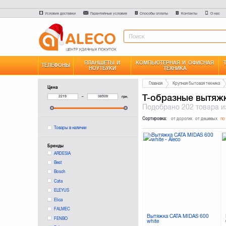
Условия доставки
Гарантийные условия
Способы оплаты
Контакты
О нас
ПЛАНШЕТЫ И
КОМПЬЮТЕРНАЯ И ОФИСНАЯ
ТЕЛЕФОНЫ
НОУТБУКИ
ТЕХНИКА
Главная
Крупная бытовая техника
Цена
Т-образные вытяж
–
грн.
Подобрано
202 товара
и
Сортировка:
от дорогих
от дешевых
по
Товары в наличии
Бренды
ARDESIA
Best
Bosch
Cata
ELEYUS
Elica
FALMEC
Вытяжка CATA MIDAS 600
FENBO
white