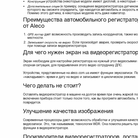
Конструкция
устройства (некоторые модели имеют дисплей, а некоторые - 
Дополнительные опции
(к примеру, оснащение видеорегистратора датчико
которого вы сможете определить, где находится автомобиль и скорость е
Помимо этого датчика, в некоторых моделях есть даже навигатор.
Преимущества автомобильного регистрато
от Aleco
GPS логгер
дает возможность производить запись координатов, также мо
местности.
Записывает скорость на видео
. Если произойдет авария, проверить скорос
при помощи записи видеорегистратора.
Для чего нужен экран на видеорегистрато
Экран необходим для настройки регистратора на нужный угол видеосъемки 
спорная ситуация, для предъявления этого видео сотруднику ДПС.
Устройства, представленные на aleco.com.ua имеют функции звукозаписи. П
«накладывают» время и дату на видео и записывают в циклическом режиме.
Чего делать не стоит?
Оставлять видеорегистратор в машине на долгое время при очень жаркой по
включение прибора стоит только после того, как вы прогреете автомобиль. 
повредится.
Улучшение качества изображения
Современные процессоры дают возможность обработки и улучшения качеств
видеозаписи. Это, так называемая, технология WDR. Она помогла решить пр
функции в видеорегистраторе.
Производители видеорегистраторов, достав