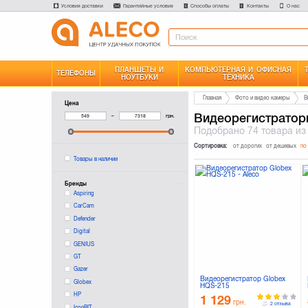
Условия доставки
Гарантийные условия
Способы оплаты
Контакты
О нас
ПЛАНШЕТЫ И
КОМПЬЮТЕРНАЯ И ОФИСНАЯ
ТЕЛЕФОНЫ
НОУТБУКИ
ТЕХНИКА
Главная
Фото и видео камеры
В
Цена
Видеорегистратор
–
грн.
Подобрано
74 товара
из
Сортировка:
от дорогих
от дешевых
по
Товары в наличии
Бренды
Aspiring
CarCam
Defender
Digital
GENIUS
GT
Gazer
Видеорегистратор Globex
Globex
HQS-215
HP
1 129
грн.
2 отзыва
IconBIT