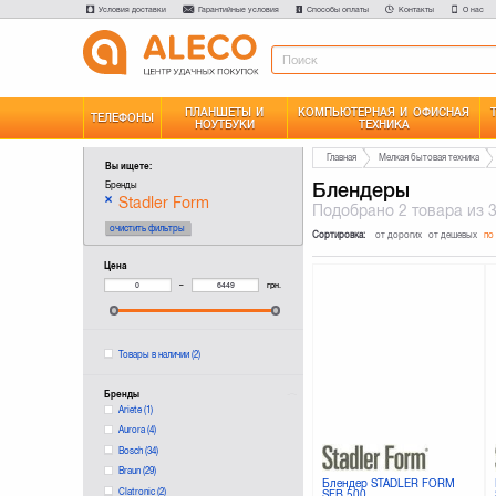
Условия доставки
Гарантийные условия
Способы оплаты
Контакты
О нас
ПЛАНШЕТЫ И
КОМПЬЮТЕРНАЯ И ОФИСНАЯ
ТЕЛЕФОНЫ
НОУТБУКИ
ТЕХНИКА
Главная
Мелкая бытовая техника
Вы ищете:
Блендеры
Бренды
Stadler Form
Подобрано
2 товара
из 
очистить фильтры
Сортировка:
от дорогих
от дешевых
по
Цена
–
грн.
Товары в наличии
(2)
Бренды
Ariete
(1)
Aurora
(4)
Bosch
(34)
Braun
(29)
Блендер STADLER FORM
Clatronic
(2)
SFB.500