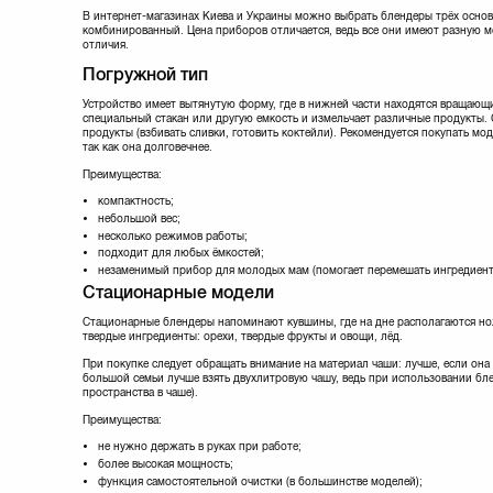
Scarlett
(12)
В интернет-магазинах Киева и Украины можно выбрать блендеры трёх основ
Sencor
(28)
комбинированный. Цена приборов отличается, ведь все они имеют разную м
отличия.
Stadler Form
Vimar
(3)
Погружной тип
Vitek
(13)
Устройство имеет вытянутую форму, где в нижней части находятся вращающи
Zelmer
(10)
специальный стакан или другую емкость и измельчает различные продукты.
продукты (взбивать сливки, готовить коктейли). Рекомендуется покупать мо
так как она долговечнее.
Преимущества:
компактность;
небольшой вес;
несколько режимов работы;
подходит для любых ёмкостей;
незаменимый прибор для молодых мам (помогает перемешать ингредиент
Стационарные модели
Стационарные блендеры напоминают кувшины, где на дне располагаются но
твердые ингредиенты: орехи, твердые фрукты и овощи, лёд.
При покупке следует обращать внимание на материал чаши: лучше, если она б
большой семьи лучше взять двухлитровую чашу, ведь при использовании бл
пространства в чаше).
Преимущества:
не нужно держать в руках при работе;
более высокая мощность;
функция самостоятельной очистки (в большинстве моделей);