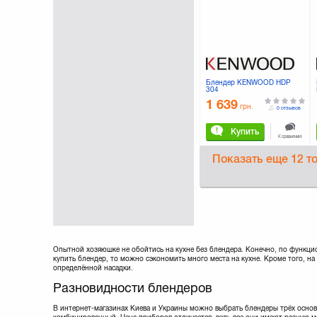
Scarlett
(12)
Sencor
(28)
Stadler Form
(2)
Vimar
(3)
Vitek
(13)
Zelmer
(10)
Блендер KENWOOD HDP
304
1 639
грн.
0 отзывов
Купить
К сравнению
Показать еще
12 т
Опытной хозяюшке не обойтись на кухне без блендера. Конечно, по функци
купить блендер, то можно сэкономить много места на кухне. Кроме того, н
определённой насадки.
Разновидности блендеров
В интернет-магазинах Киева и Украины можно выбрать блендеры трёх основ