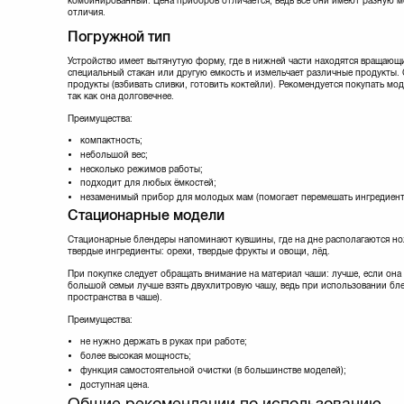
комбинированный. Цена приборов отличается, ведь все они имеют разную м
отличия.
Погружной тип
Устройство имеет вытянутую форму, где в нижней части находятся вращающи
специальный стакан или другую емкость и измельчает различные продукты.
продукты (взбивать сливки, готовить коктейли). Рекомендуется покупать мо
так как она долговечнее.
Преимущества:
компактность;
небольшой вес;
несколько режимов работы;
подходит для любых ёмкостей;
незаменимый прибор для молодых мам (помогает перемешать ингредиент
Стационарные модели
Стационарные блендеры напоминают кувшины, где на дне располагаются но
твердые ингредиенты: орехи, твердые фрукты и овощи, лёд.
При покупке следует обращать внимание на материал чаши: лучше, если она б
большой семьи лучше взять двухлитровую чашу, ведь при использовании бл
пространства в чаше).
Преимущества:
не нужно держать в руках при работе;
более высокая мощность;
функция самостоятельной очистки (в большинстве моделей);
доступная цена.
Общие рекомендации по использованию