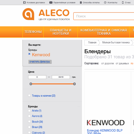
Условия доставки
Гарантийные условия
Способы оплаты
Контакты
О нас
ПЛАНШЕТЫ И
КОМПЬЮТЕРНАЯ И ОФИСНАЯ
ТЕЛЕФОНЫ
НОУТБУКИ
ТЕХНИКА
Главная
Мелкая бытовая техника
Вы ищете:
Блендеры
Бренды
Kenwood
Подобрано
31 товар
из 
очистить фильтры
Сортировка:
от дорогих
от дешевых
по
Цена
–
грн.
Товары в наличии
(22)
Бренды
Ariete
(1)
Aurora
(4)
Bosch
(34)
Braun
(29)
Блендер KENWOOD BLP
Clatronic
(2)
300 White