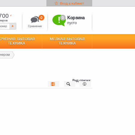
Вход в кабинет
700
0
0
Корзина
меров
пусто
Сравнение
КРУПНАЯ БЫТОВАЯ
МЕЛКАЯ БЫТОВАЯ
ТЕХНИКА
ТЕХНИКА
юнером
Вид списка: