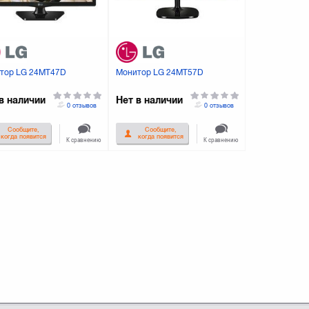
тор LG 24MT47D
Монитор LG 24MT57D
в наличии
Нет в наличии
0 отзывов
0 отзывов
Сообщите,
Сообщите,
когда появится
когда появится
К сравнению
К сравнению