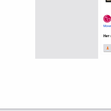
Мони
Нет 