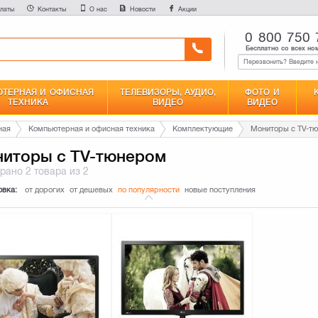
латы
Контакты
О нас
Новости
Акции
0 800 750 
Бесплатно со всех но
ТЕРНАЯ И ОФИСНАЯ
ТЕЛЕВИЗОРЫ, АУДИО,
ФОТО И
ТЕХНИКА
ВИДЕО
ВИДЕО
ная
Компьютерная и офисная техника
Комплектующие
Мониторы с TV-т
иторы с TV-тюнером
брано
2 товара
из 2
овка:
от дорогих
от дешевых
по популярности
новые поступления