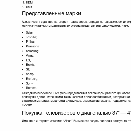
HDMI
USB
Представленные марки
Ассортимент в данной категории телевизоров, определяется размером их эк
минималистическим разрешением экрана представлены следующими, извест
Saturn;
Toshiba;
Philips;
Panasonic;
Samsung;
Vinga;
LG;
Bravis;
ST;
Sharp;
Elenberg;
Sony;
Romsat.
Каждая из перечисленных фирм представляет телевизоры разного ценового
оснащены дополнительными техническими приспособлениями, которых нет 
в размере матрицы, мощности динамиков, разрешении экрана, поддержки с
прочее.
Покупка телевизоров с диагональю 37’’— 41
Именно в интернет магазине “Aleco” Вы можете задать вопрос к консультант