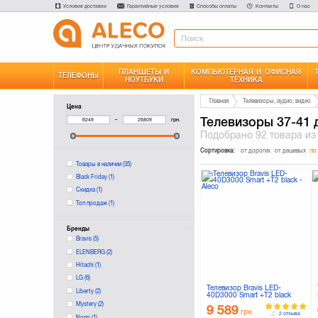
Условия доставки
Гарантийные условия
Способы оплаты
Контакты
О нас
ПЛАНШЕТЫ И
КОМПЬЮТЕРНАЯ И ОФИСНАЯ
ТЕЛЕФОНЫ
НОУТБУКИ
ТЕХНИКА
Главная
Телевизоры, аудио, видео
Цена
Телевизоры 37-41
–
грн.
Подобрано
92 товара
из
Сортировка:
от дорогих
от дешевых
по
Товары в наличии
(35)
Black Friday
(1)
Скидка
(1)
Топ продаж
(1)
Бренды
Bravis
(5)
ELENBERG
(2)
Hitachi
(1)
LG
(6)
Телевизор Bravis LED-
Liberty
(2)
40D3000 Smart +T2 black
Mystery
(2)
9 589
грн.
2 отзыва
Nomi
(1)