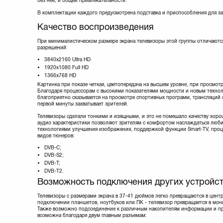
без нее, и общей привлекательности.
В комплектации каждого предусмотрена подставка и приспособления для за
Качество воспроизведения
При минималистическом размере экрана телевизоры этой группы отличаются
разрешений:
3840х2160 Ultra HD
1920х1080 Full HD
1366х768 HD
Картинка при показе четкая, цветопередача на высшем уровне, при просмот
Благодаря процессорам с высокими показателями мощности и новым технол
благоприятно сказывается на просмотре спортивных программ, трансляций
первой минуты захватывает зрителей.
Телевизоры сделали тонкими и изящными, и это не помешало качеству хоро
аудио характеристики позволяют зрителям с комфортом наслаждаться люб
технологиями улучшения изображения, поддержкой функции Smart-TV, проц
видов тюнеров:
DVB-C;
DVB-S2;
DVB-T;
DVB-T2.
Возможность подключения других устройс
Телевизоры с размерами экрана в 37-41 дюймов легко превращаются в цент
подключении планшетов, ноутбуков или ПК - телевизор превращается в мо
Также возможно подсоединение к различным накопителям информации и п
возможна благодаря двум главным разъемам: