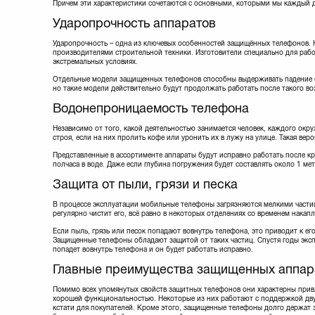
Причем эти характеристики сочетаются с основными, которыми мы каждый 
Ударопрочность аппаратов
Ударопрочность – одна из ключевых особенностей защищённых телефонов. 
производителями строительной техники. Изготовители специально для рабо
экстремальных условиях.
Отдельные модели защищенных телефонов способны выдерживать падение с
но такие модели действительно будут продолжать работать после такого во
Водонепроницаемость телефона
Независимо от того, какой деятельностью занимается человек, каждого окр
строя, если на них пролить кофе или уронить их в лужу на улице. Такая ве
Представленные в ассортименте аппараты будут исправно работать после к
полчаса в воде. Даже если глубина погружения будет составлять около 1 ме
Защита от пыли, грязи и песка
В процессе эксплуатации мобильные телефоны загрязняются мелкими части
регулярно чистит его, всё равно в некоторых отделениях со временем накап
Если пыль, грязь или песок попадают вовнутрь телефона, это приводит к ег
Защищенные телефоны обладают защитой от таких частиц. Спустя годы эксп
попадет вовнутрь телефона и он будет работать исправно.
Главные преимущества защищенных аппар
Помимо всех упомянутых свойств защитных телефонов они характерны при
хорошей функциональностью. Некоторые из них работают с поддержкой двух
кстати для покупателей. Кроме этого, защищенные телефоны долго держат 