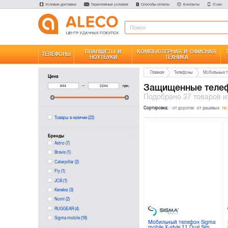
Условия доставки
Гарантийные условия
Способы оплаты
Контакты
О нас
ПЛАНШЕТЫ И
КОМПЬЮТЕРНАЯ И ОФИСНАЯ
ТЕЛЕФОНЫ
НОУТБУКИ
ТЕХНИКА
Главная
Телефоны
Мобильные 
Цена
Защищенные теле
–
грн.
Подобрано
37 товаров
и
Сортировка:
от дорогих
от дешевых
по
Товары в наличии
(22)
Бренды
Astro
(7)
Bravis
(1)
Caterpillar
(2)
Fly
(1)
JCB
(1)
Keneksi
(3)
Nomi
(2)
RUGGEAR
(4)
Sigma mobile
(16)
Мобильный телефон Sigma
mobile X-style 11 Dual Sim