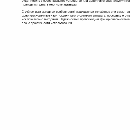
будет носить с собой зарядное устройство или дополнительный аккумулятор
приходится делать многим владельцам.
С учётом всех выгодных особенностей защищенных телефонов они имеют вп
одно красноречивое «за» покупку такого сотового аппарата, поскольку его 
исключительно выгодным. Надежность и превосходная функциональность вы
плане практичности использования.