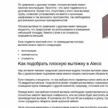
По сравнению с другими типами, плоские вытяжки имеют
простую конструкцию. Простота – это залог надежности и
долговечности. Кроме того, отсутствие у этого типа вытяжек
трубы, позволяет устанавливать их вместе с кухонными
шкафчиками и так экономить пространство, так необходимое
для всяческих кухонных принадлежностей.
Плоские вытяжки по сравнению с другими имеют меньшую
мощность, что предполагает их использование в помещениях
небольшой площади. Вместе с этим и их стоимость
оказывается меньшей.
Если подвести короткий итог, то преимущества плоских
вытяжек можно свести к следующим:
конструкция;
компактность;
стоимость.
Как подобрать плоскую вытяжку в Aleco
Наш интернет-магазин предлагает различные модели плоских вытяжек самых
Мы с удовольствием подскажем какая именно модель наилучшим образом вп
Если говорить о мощности, то при выборе этого параметра нужно взять во 
10 квадратных метров, тогда вполне может справиться вытяжка с номиналь
помещение кухни совмещено с другой комнатой, например, столовой или го
Прежде всего, при выборе плоской вытяжки необходимо ориентироваться на
полностью накроет варочную поверхность, или же слегка будет выступать з
производители вытяжек. В основном это 50 или 60 см в ширину и длину. С
точно определить габариты своей кухонной мебели.
Наши опытные менеджеры с удовольствием помогут вам подобрать лучший вар