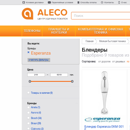
Условия доставки
Гарантийные условия
Способы оплаты
Контакты
О нас
ПЛАНШЕТЫ И
КОМПЬЮТЕРНАЯ И ОФИСНАЯ
ТЕЛЕФОНЫ
НОУТБУКИ
ТЕХНИКА
Главная
Мелкая бытовая техника
Вы ищете:
Блендеры
Бренды
Esperanza
Подобрано
9 товаров
из
очистить фильтры
Сортировка:
от дорогих
от дешевых
по
Цена
–
грн.
Товары в наличии
(9)
Бренды
Ariete
(1)
Aurora
(4)
Bosch
(34)
Braun
(29)
Блендер Esperanza EKM 001
Clatronic
(2)
E