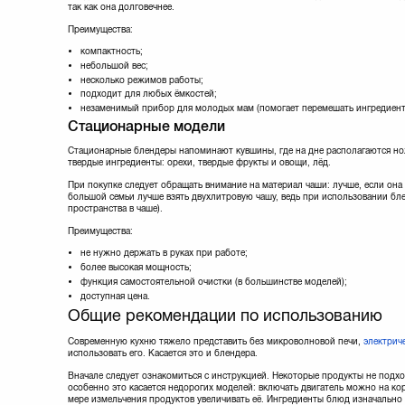
так как она долговечнее.
Преимущества:
компактность;
небольшой вес;
несколько режимов работы;
подходит для любых ёмкостей;
незаменимый прибор для молодых мам (помогает перемешать ингредиент
Стационарные модели
Стационарные блендеры напоминают кувшины, где на дне располагаются но
твердые ингредиенты: орехи, твердые фрукты и овощи, лёд.
При покупке следует обращать внимание на материал чаши: лучше, если она б
большой семьи лучше взять двухлитровую чашу, ведь при использовании бл
пространства в чаше).
Преимущества:
не нужно держать в руках при работе;
более высокая мощность;
функция самостоятельной очистки (в большинстве моделей);
доступная цена.
Общие рекомендации по использованию
Современную кухню тяжело представить без микроволновой печи,
электрич
использовать его. Касается это и блендера.
Вначале следует ознакомиться с инструкцией. Некоторые продукты не подхо
особенно это касается недорогих моделей: включать двигатель можно на ко
мере измельчения продуктов увеличивать её. Ингредиенты блюд изначально 