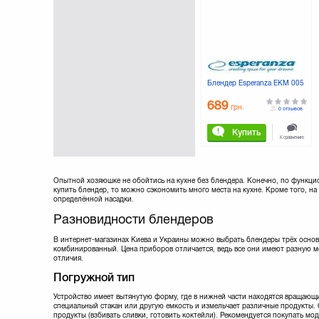
Scarlett
(12)
Sencor
(28)
Stadler Form
(2)
Vimar
(3)
Vitek
(13)
Zelmer
(10)
Блендер Esperanza EKM 005
689
грн.
0 отзывов
Купить
К сравнению
Опытной хозяюшке не обойтись на кухне без блендера. Конечно, по функци
купить блендер, то можно сэкономить много места на кухне. Кроме того, н
определённой насадки.
Разновидности блендеров
В интернет-магазинах Киева и Украины можно выбрать блендеры трёх основ
комбинированный. Цена приборов отличается, ведь все они имеют разную м
отличия.
Погружной тип
Устройство имеет вытянутую форму, где в нижней части находятся вращающи
специальный стакан или другую емкость и измельчает различные продукты.
продукты (взбивать сливки, готовить коктейли). Рекомендуется покупать мо