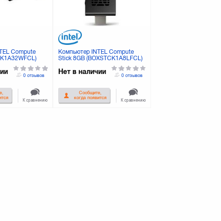
TEL Compute
Компьютер INTEL Compute
TCK1A32WFCL)
Stick 8GB (BOXSTCK1A8LFCL)
чии
Нет в наличии
0 отзывов
0 отзывов
е,
Сообщите,
ится
когда появится
К сравнению
К сравнению