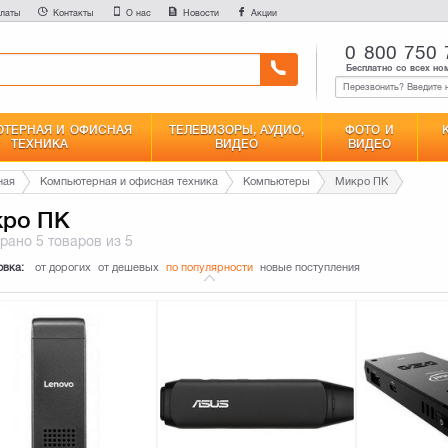
латы
Контакты
О нас
Новости
Акции
0 800 750 
Бесплатно со всех но
ТЕРНАЯ И ОФИСНАЯ
ТЕЛЕВИЗОРЫ, АУДИО,
ФОТО И
ТЕХНИКА
ВИДЕО
ВИДЕО
ная
Компьютерная и офисная техника
Компьютеры
Микро ПК
кро ПК
брано
5 товаров
из 5
овка:
от дорогих
от дешевых
по популярности
новые поступления