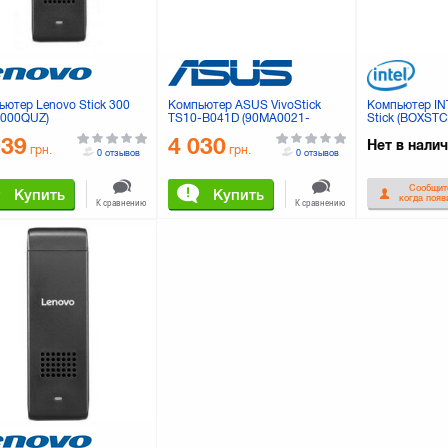
ьютер Lenovo Stick 300
Компьютер ASUS VivoStick
Компьютер IN
2000QUZ)
TS10-B041D (90MA0021-
Stick (BOXS
M00410)
939
4 030
Нет в нали
грн.
грн.
0 отзывов
0 отзывов
Сообщит
Купить
Купить
когда появ
К сравнению
К сравнению