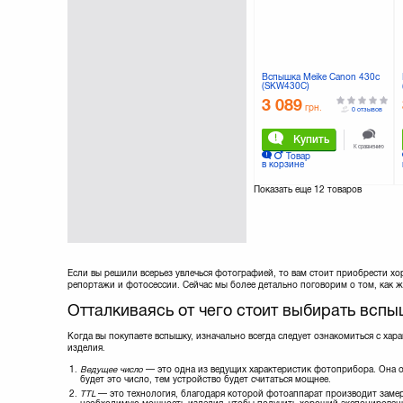
Вспышка Meike Canon 430c
(SKW430C)
3 089
грн.
0 отзывов
Купить
К сравнению
Товар
в корзине
Показать еще
12 товаров
Если вы решили всерьез увлечься фотографией, то вам стоит приобрести 
репортажи и фотосессии. Сейчас мы более детально поговорим о том, как 
Отталкиваясь от чего стоит выбирать всп
Когда вы покупаете вспышку, изначально всегда следует ознакомиться с ха
изделия.
Ведущее число
— это одна из ведущих характеристик фотоприбора. Она о
будет это число, тем устройство будет считаться мощнее.
TTL
— это технология, благодаря которой фотоаппарат производит замер