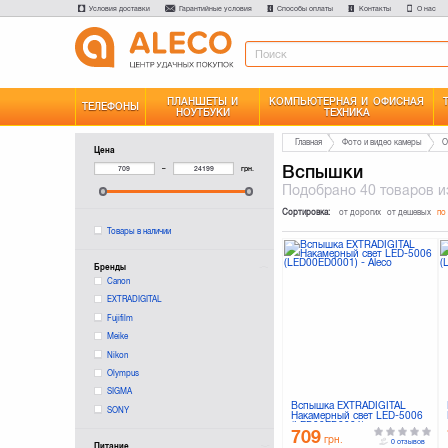
Условия доставки
Гарантийные условия
Способы оплаты
Контакты
О нас
ПЛАНШЕТЫ И
КОМПЬЮТЕРНАЯ И ОФИСНАЯ
ТЕЛЕФОНЫ
НОУТБУКИ
ТЕХНИКА
Главная
Фото и видео камеры
О
Цена
Вспышки
–
грн.
Подобрано
40 товаров
и
Сортировка:
от дорогих
от дешевых
по
Товары в наличии
Бренды
Canon
EXTRADIGITAL
Fujifilm
Meike
Nikon
Olympus
SIGMA
Вспышка EXTRADIGITAL
SONY
Накамерный свет LED-5006
(LED00ED0001)
709
грн.
0 отзывов
Питание