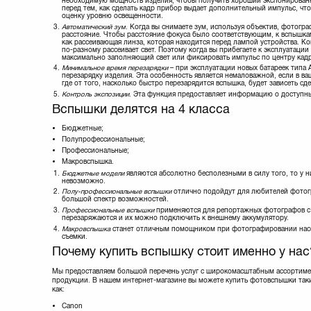
необходимую мощность изделия, чтобы получить хороший экспонированн
перед тем, как сделать кадр прибор выдает дополнительный импульс, ч
оценку уровню освещенности.
Автоматический зум
. Когда вы снимаете зум, используя объектив, фотогр
расстояние. Чтобы расстояние фокуса было соответствующим, к вспышкам
как рассеивающая линза, которая находится перед лампой устройства. Ко
по-разному рассеивает свет. Поэтому когда вы прибегаете к эксплуатации
максимально заполняющий свет или фиксировать импульс по центру кадр
Минимальное время перезарядки
– при эксплуатации новых батареек типа 
перезарядку изделия. Эта особенность является немаловажной, если в в
где от того, насколько быстро перезарядится вспышка, будет зависеть сд
Контроль экспозиции
. Эта функция предоставляет информацию о доступн
Вспышки делятся на 4 класса
Бюджетные;
Полупрофессиональные;
Профессиональные;
Макровспышка.
Бюджетные модели
являются абсолютно бесполезными в силу того, то у ни
невозможно.
Полу-профессиональные вспышки
отлично подойдут для любителей фотогр
большой спектр возможностей.
Профессиональные вспышки
применяются для репортажных фотографов с 
перезаряжаются и их можно подключить к внешнему аккумулятору.
Макровспышка
станет отличным помощником при фотографировании насек
съемки.
Почему купить вспышку стоит именно у нас
Мы предоставляем большой перечень услуг с широкомасштабным ассортим
продукции. В нашем интернет-магазине вы можете купить фотовспышки так
как:
Canon