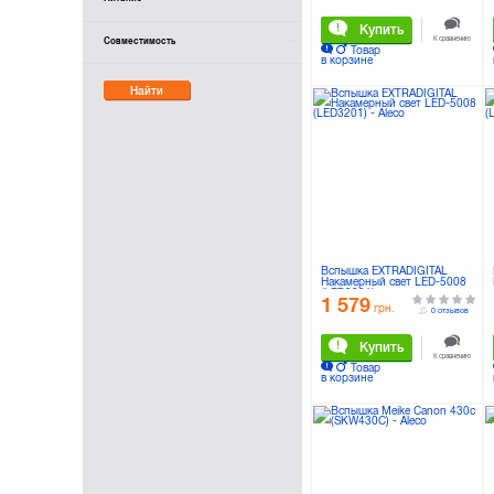
Купить
К сравнению
Совместимость
Товар
в корзине
Найти
Вспышка EXTRADIGITAL
Накамерный свет LED-5008
(LED3201)
1 579
грн.
0 отзывов
Купить
К сравнению
Товар
в корзине