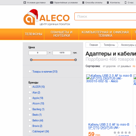
Условия доставки
Гарантийные условияи
Способы оплаты
Контакты
О нас
ПЛАНШЕТЫ И
КОМПЬЮТЕРНАЯ И ОФИСНАЯ
ТЕЛЕФОНЫ
НОУТБУКИ
ТЕХНИКА
Главная
Телефоны
Аксессуары 
Цена
Адаптеры и кабели
–
грн.
Подобрано
466 товаров
Сортировка:
от дорогих
от дешевых
по
Товары в наличии
(313)
Бренды
AUZER
(10)
Alan
(2)
Apple
(19)
Atcom
(10)
Baofeng
(1)
Beats
(1)
Belkin
(44)
Кабель USB 2.0 AF to mini-B
Bravis
(2)
5P OTG DIGITUS (AK-
300310-002-S)
Cablexpert
(34)
59
грн.
0 отзывов