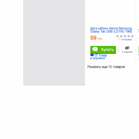
Nomi
(20)
Noname
(1)
Optima
(1)
Ozaki
(1)
PATRON
(13)
Дата кабель Henca Samsung
Galaxy Tab USB (LD19C-TAB)
Philips
(1)
59
грн.
PowerPlant
(35)
0 отзывов
Prolink
(18)
Купить
REAL-EL
(9)
К сравнению
Товар
Remax
(5)
в корзине
Samsung
(3)
Показать еще
12 товаров
Sven
(8)
Techlink
(10)
Viewcon
(11)
Vinga
(3)