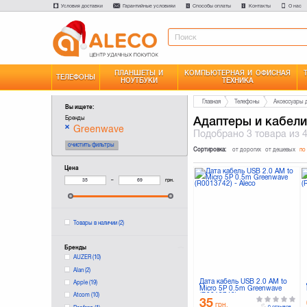
Условия доставки
Гарантийные условияи
Способы оплаты
Контакты
О нас
ПЛАНШЕТЫ И
КОМПЬЮТЕРНАЯ И ОФИСНАЯ
ТЕЛЕФОНЫ
НОУТБУКИ
ТЕХНИКА
Главная
Телефоны
Аксессуары 
Вы ищете:
Адаптеры и кабели
Бренды
Greenwave
Подобрано
3 товара
из 
очистить фильтры
Сортировка:
от дорогих
от дешевых
по
Цена
–
грн.
Товары в наличии
(2)
Бренды
AUZER
(10)
Alan
(2)
Дата кабель USB 2.0 AM to
Apple
(19)
Micro 5P 0.5m Greenwave
(R0013742)
Atcom
(10)
35
грн.
0 отзывов