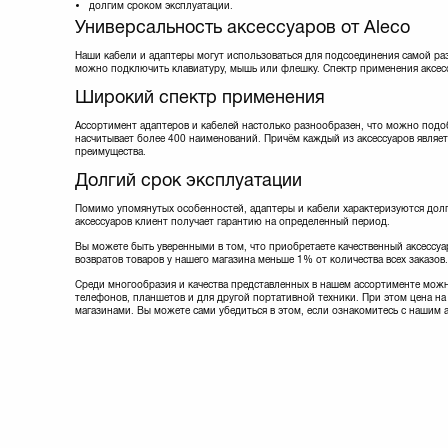
долгим сроком эксплуатации.
Lapara
(5)
Универсальность аксессуаров от Aleco
Manhattan
(9)
Maxxter
(8)
Наши кабели и адаптеры могут использоваться для подсоединения самой ра
можно подключить клавиатуру, мышь или флешку. Спектр применения аксес
Maxxtro
(3)
Mobiking
(4)
Широкий спектр применения
Nomi
(20)
Noname
(1)
Ассортимент адаптеров и кабелей настолько разнообразен, что можно подо
насчитывает более 400 наименований. Причём каждый из аксессуаров являет
Optima
(1)
преимущества.
Ozaki
(1)
Долгий срок эксплуатации
PATRON
(13)
Philips
(1)
Помимо упомянутых особенностей, адаптеры и кабели характеризуются долг
PowerPlant
(35)
аксессуаров клиент получает гарантию на определенный период.
Prolink
(18)
Вы можете быть уверенными в том, что приобретаете качественный аксессуар
REAL-EL
(9)
возвратов товаров у нашего магазина меньше 1% от количества всех заказов.
Remax
(5)
Среди многообразия и качества представленных в нашем ассортименте можн
Samsung
(3)
телефонов, планшетов и для другой портативной техники. При этом цена на 
Sven
(8)
магазинами. Вы можете сами убедиться в этом, если ознакомитесь с нашим 
Techlink
(10)
Viewcon
(11)
Vinga
(3)