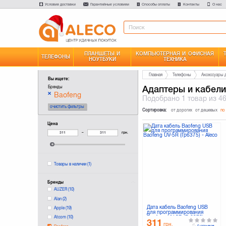
Условия доставки
Гарантийные условияи
Способы оплаты
Контакты
О нас
ПЛАНШЕТЫ И
КОМПЬЮТЕРНАЯ И ОФИСНАЯ
ТЕЛЕФОНЫ
НОУТБУКИ
ТЕХНИКА
Главная
Телефоны
Аксессуары 
Вы ищете:
Адаптеры и кабели
Бренды
Baofeng
Подобрано
1 товар
из 4
очистить фильтры
Сортировка:
от дорогих
от дешевых
по
Цена
–
грн.
Товары в наличии
(1)
Бренды
AUZER
(10)
Alan
(2)
Дата кабель Baofeng USB
Apple
(19)
для программирования
Baofeng UV-5R (Гр6375)
Atcom
(10)
311
грн.
0 отзывов