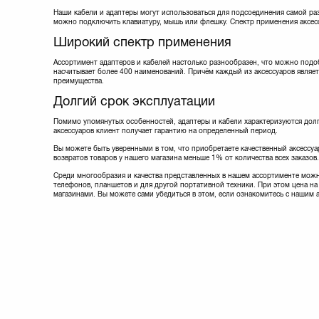
Lapara
(5)
Наши кабели и адаптеры могут использоваться для подсоединения самой ра
можно подключить клавиатуру, мышь или флешку. Спектр применения аксес
Manhattan
(9)
Maxxter
(8)
Широкий спектр применения
Maxxtro
(3)
Mobiking
(4)
Ассортимент адаптеров и кабелей настолько разнообразен, что можно подо
насчитывает более 400 наименований. Причём каждый из аксессуаров являет
Nomi
(20)
преимущества.
Noname
(1)
Долгий срок эксплуатации
Optima
(1)
Ozaki
(1)
Помимо упомянутых особенностей, адаптеры и кабели характеризуются долг
PATRON
(13)
аксессуаров клиент получает гарантию на определенный период.
Philips
(1)
Вы можете быть уверенными в том, что приобретаете качественный аксессуар
PowerPlant
(35)
возвратов товаров у нашего магазина меньше 1% от количества всех заказов.
Prolink
(18)
Среди многообразия и качества представленных в нашем ассортименте можн
REAL-EL
(9)
телефонов, планшетов и для другой портативной техники. При этом цена на 
Remax
(5)
магазинами. Вы можете сами убедиться в этом, если ознакомитесь с нашим 
Samsung
(3)
Sven
(8)
Techlink
(10)
Viewcon
(11)
Vinga
(3)