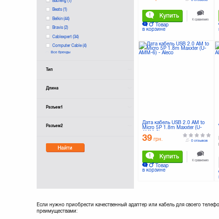
Baofeng
(1)
Beats
(1)
Купить
Belkin
(44)
К сравнению
Товар
Bravis
(2)
в корзине
Cablexpert
(34)
Computer Cable
(4)
Все бренды
DIGITUS
(12)
Dexim
(1)
Тип
Drobak
(17)
E-Power
(2)
Длина
EDNET
(1)
EXTRADIGITAL
(27)
Разъем1
EasyLink
(1)
Florence
(3)
Дата кабель USB 2.0 AM to
Разъем2
GLOBAL
(6)
Micro 5P 1.8m Maxxter (U-
AMM-6)
Gala
(2)
39
грн.
0 отзывов
Gelius
(16)
Найти
Gembird
(1)
Купить
К сравнению
Gemix
(22)
Товар
в корзине
Grand-X
(2)
Greenwave
(3)
Henca
(5)
JCPAL
(3)
Если нужно приобрести качественный адаптер или кабель для своего телеф
JUST
(43)
преимуществами:
KitSound
(4)