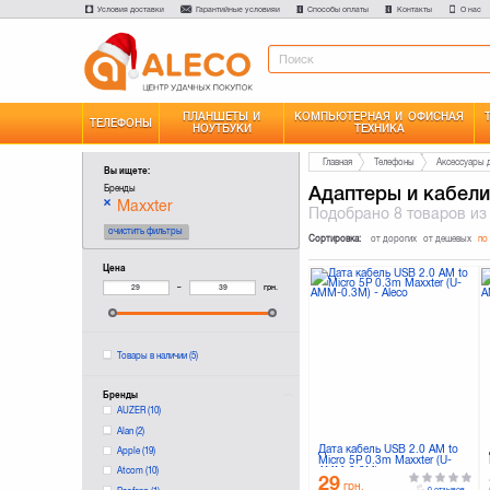
Условия доставки
Гарантийные условияи
Способы оплаты
Контакты
О нас
ПЛАНШЕТЫ И
КОМПЬЮТЕРНАЯ И ОФИСНАЯ
ТЕЛЕФОНЫ
НОУТБУКИ
ТЕХНИКА
Главная
Телефоны
Аксессуары 
Вы ищете:
Адаптеры и кабели
Бренды
Maxxter
Подобрано
8 товаров
из
очистить фильтры
Сортировка:
от дорогих
от дешевых
по
Цена
–
грн.
Товары в наличии
(5)
Бренды
AUZER
(10)
Alan
(2)
Дата кабель USB 2.0 AM to
Apple
(19)
Micro 5P 0.3m Maxxter (U-
AMM-0.3M)
Atcom
(10)
29
грн.
0 отзывов