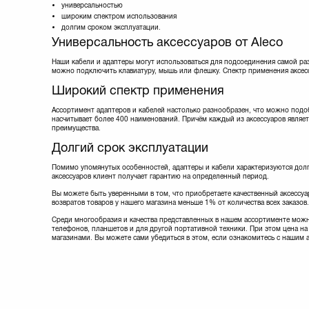
универсальностью
Lapara
(5)
широким спектром использования
Manhattan
(9)
долгим сроком эксплуатации.
Maxxter
Универсальность аксессуаров от Aleco
Maxxtro
(3)
Mobiking
(4)
Наши кабели и адаптеры могут использоваться для подсоединения самой ра
можно подключить клавиатуру, мышь или флешку. Спектр применения аксес
Nomi
(20)
Noname
(1)
Широкий спектр применения
Optima
(1)
Ассортимент адаптеров и кабелей настолько разнообразен, что можно подо
Ozaki
(1)
насчитывает более 400 наименований. Причём каждый из аксессуаров являет
PATRON
(13)
преимущества.
Philips
(1)
Долгий срок эксплуатации
PowerPlant
(35)
Prolink
(18)
Помимо упомянутых особенностей, адаптеры и кабели характеризуются долг
REAL-EL
(9)
аксессуаров клиент получает гарантию на определенный период.
Remax
(5)
Вы можете быть уверенными в том, что приобретаете качественный аксессуар
Samsung
(3)
возвратов товаров у нашего магазина меньше 1% от количества всех заказов.
Sven
(8)
Среди многообразия и качества представленных в нашем ассортименте можн
Techlink
(10)
телефонов, планшетов и для другой портативной техники. При этом цена на 
магазинами. Вы можете сами убедиться в этом, если ознакомитесь с нашим 
Viewcon
(11)
Vinga
(3)