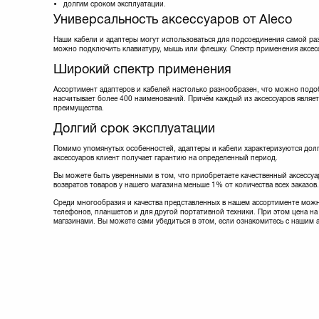
долгим сроком эксплуатации.
Lapara
(5)
Универсальность аксессуаров от Aleco
Manhattan
(9)
Maxxter
(8)
Наши кабели и адаптеры могут использоваться для подсоединения самой ра
можно подключить клавиатуру, мышь или флешку. Спектр применения аксес
Maxxtro
(3)
Mobiking
Широкий спектр применения
Nomi
(20)
Noname
(1)
Ассортимент адаптеров и кабелей настолько разнообразен, что можно подо
насчитывает более 400 наименований. Причём каждый из аксессуаров являет
Optima
(1)
преимущества.
Ozaki
(1)
Долгий срок эксплуатации
PATRON
(13)
Philips
(1)
Помимо упомянутых особенностей, адаптеры и кабели характеризуются долг
PowerPlant
(35)
аксессуаров клиент получает гарантию на определенный период.
Prolink
(18)
Вы можете быть уверенными в том, что приобретаете качественный аксессуар
REAL-EL
(9)
возвратов товаров у нашего магазина меньше 1% от количества всех заказов.
Remax
(5)
Среди многообразия и качества представленных в нашем ассортименте можн
Samsung
(3)
телефонов, планшетов и для другой портативной техники. При этом цена на 
Sven
(8)
магазинами. Вы можете сами убедиться в этом, если ознакомитесь с нашим 
Techlink
(10)
Viewcon
(11)
Vinga
(3)