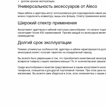
долгим сроком эксплуатации.
Lapara
(5)
Универсальность аксессуаров от Aleco
Manhattan
(9)
Maxxter
(8)
Наши кабели и адаптеры могут использоваться для подсоединения самой ра
можно подключить клавиатуру, мышь или флешку. Спектр применения аксес
Maxxtro
(3)
Mobiking
(4)
Широкий спектр применения
Nomi
(20)
Noname
(1)
Ассортимент адаптеров и кабелей настолько разнообразен, что можно подо
насчитывает более 400 наименований. Причём каждый из аксессуаров являет
Optima
(1)
преимущества.
Ozaki
(1)
Долгий срок эксплуатации
PATRON
(13)
Philips
(1)
Помимо упомянутых особенностей, адаптеры и кабели характеризуются долг
PowerPlant
(35)
аксессуаров клиент получает гарантию на определенный период.
Prolink
(18)
Вы можете быть уверенными в том, что приобретаете качественный аксессуар
REAL-EL
(9)
возвратов товаров у нашего магазина меньше 1% от количества всех заказов.
Remax
(5)
Среди многообразия и качества представленных в нашем ассортименте можн
Samsung
(3)
телефонов, планшетов и для другой портативной техники. При этом цена на 
Sven
(8)
магазинами. Вы можете сами убедиться в этом, если ознакомитесь с нашим 
Techlink
(10)
Viewcon
(11)
Vinga
(3)