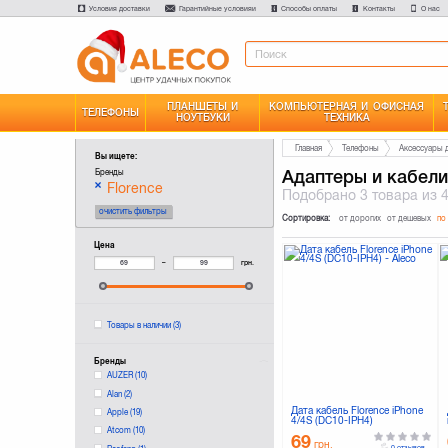
Условия доставки
Гарантийные условияи
Способы оплаты
Контакты
О нас
ПЛАНШЕТЫ И
КОМПЬЮТЕРНАЯ И ОФИСНАЯ
ТЕЛЕФОНЫ
НОУТБУКИ
ТЕХНИКА
Главная
Телефоны
Аксессуары 
Вы ищете:
Адаптеры и кабели
Бренды
Florence
Подобрано
3 товара
из 
очистить фильтры
Сортировка:
от дорогих
от дешевых
по
Цена
–
грн.
Товары в наличии
(3)
Бренды
AUZER
(10)
Alan
(2)
Дата кабель Florence iPhone
Apple
(19)
4/4S (DC10-IPH4)
Atcom
(10)
69
грн.
0 отзывов