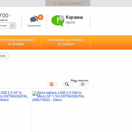
Вход в кабинет
700
0
Корзина
0
меров
пусто
Сравнение
КРУПНАЯ БЫТОВАЯ
МЕЛКАЯ БЫТОВАЯ
ТЕХНИКА
ТЕХНИКА
нов
Вид списка: