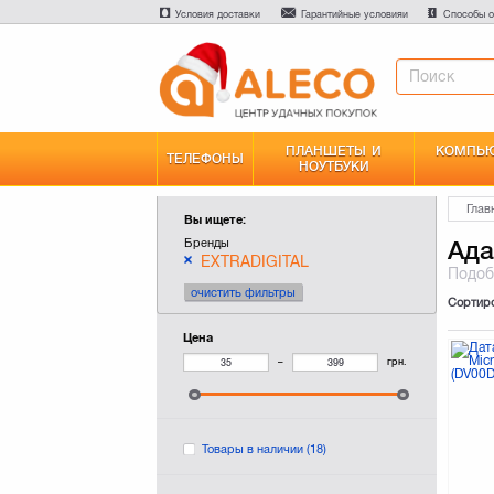
Условия доставки
Гарантийные условияи
Способы о
ПЛАНШЕТЫ И
КОМПЬЮ
ТЕЛЕФОНЫ
НОУТБУКИ
Глав
Вы ищете:
Бренды
Ада
EXTRADIGITAL
Подо
очистить фильтры
Сортир
Цена
–
грн.
Товары в наличии
(18)