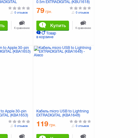
RADIGITAL
0.5m EXTRADIGITAL (KBU1618)
79
грн.
0 отзывов
0 отзывов
ть
Купить
К сравнению
К сравнению
Товар
в корзине
to Apple 30-pin
Кабель micro USB to Lightning
GITAL (KBA1653)
EXTRADIGITAL (KBA1648)
119
грн.
0 отзывов
0 отзывов