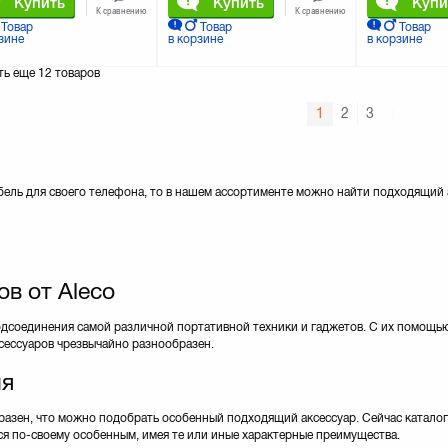
Купить
Купить
Купи
К сравнению
К сравнению
Товар
Товар
Товар
зине
в корзине
в корзине
ть еще
12 товаров
1
2
3
бель для своего телефона, то в нашем ассортименте можно найти подходящий
в от Aleco
одсоединения самой различной портативной техники и гаджетов. С их помощь
сессуаров чрезвычайно разнообразен.
ия
разен, что можно подобрать особенный подходящий аксессуар. Сейчас каталог
ся по-своему особенным, имея те или иные характерные преимущества.