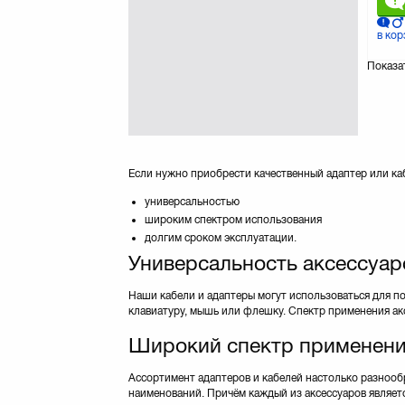
Philips
(1)
PowerPlant
(35)
в кор
Prolink
(18)
Показа
REAL-EL
(9)
Remax
(5)
Samsung
(3)
Sven
(8)
Techlink
(10)
Если нужно приобрести качественный адаптер или ка
Viewcon
(11)
Vinga
(3)
универсальностью
широким спектром использования
долгим сроком эксплуатации.
Универсальность аксессуаро
Наши кабели и адаптеры могут использоваться для п
клавиатуру, мышь или флешку. Спектр применения ак
Широкий спектр применен
Ассортимент адаптеров и кабелей настолько разнооб
наименований. Причём каждый из аксессуаров являет