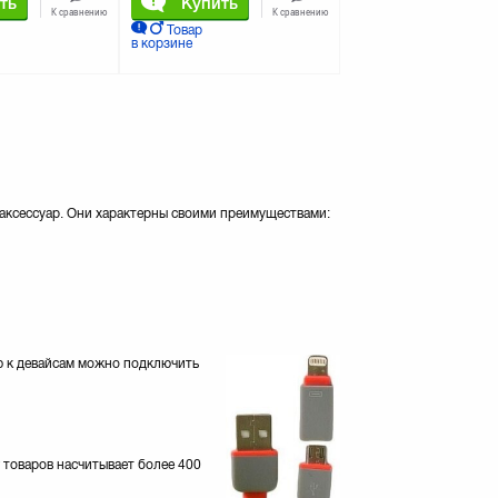
ть
Купить
К сравнению
К сравнению
Товар
в корзине
 аксессуар. Они характерны своими преимуществами:
ю к девайсам можно подключить
 товаров насчитывает более 400