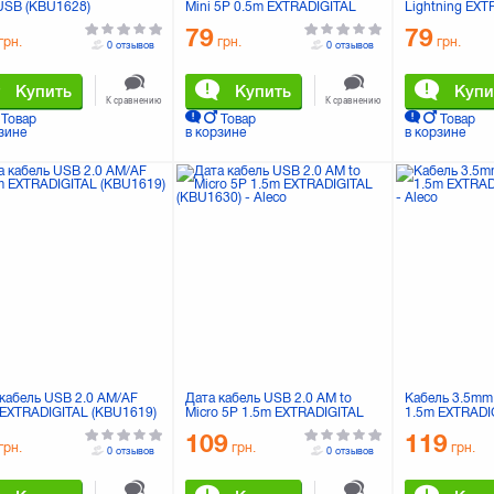
 USB (KBU1628)
Mini 5P 0.5m EXTRADIGITAL
Lightning EXT
(KBU1627)
(KBA1647)
79
79
грн.
грн.
грн.
0 отзывов
0 отзывов
Купить
Купить
Купи
К сравнению
К сравнению
Товар
Товар
Товар
зине
в корзине
в корзине
 кабель USB 2.0 AM/AF
Дата кабель USB 2.0 AM to
Кабель 3.5mm 
 EXTRADIGITAL (KBU1619)
Micro 5P 1.5m EXTRADIGITAL
1.5m EXTRADI
(KBU1630)
109
119
грн.
грн.
грн.
0 отзывов
0 отзывов