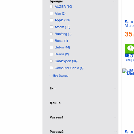
Бренды
AUZER
(10)
Alan
(2)
Apple
(19)
Дата 
Micr
Atcom
(10)
(DV0
35
Baofeng
(1)
Beats
(1)
Belkin
(44)
Bravis
(2)
в кор
Cablexpert
(34)
Computer Cable
(4)
DIGITUS
(12)
Все бренды
Dexim
(1)
Drobak
(17)
Тип
E-Power
(2)
EDNET
(1)
Длина
EXTRADIGITAL
EasyLink
(1)
Разъем1
Florence
(3)
GLOBAL
(6)
Дата
Разъем2