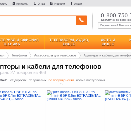
платы
Контакты
О нас
Новости
Акции
0 800 750 
Бесплатно со всех но
ТЕРНАЯ И ОФИСНАЯ
ТЕЛЕВИЗОРЫ, АУДИО,
ФОТО И
ТЕХНИКА
ВИДЕО
ВИДЕО
ная
Телефоны
Аксессуары для телефонов
Адаптеры и кабели для телефо
птеры и кабели для телефонов
брано
27 товаров
из 466
овка:
от дорогих
от дешевых
по популярности
новые поступления