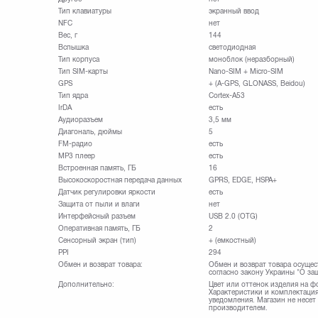
Тип клавиатуры
экранный ввод
NFC
нет
Вес, г
144
Вспышка
светодиодная
Тип корпуса
моноблок (неразборный)
Тип SIM-карты
Nano-SIM + Micro-SIM
GPS
+ (A-GPS, GLONASS, Beidou)
Тип ядра
Cortex-A53
IrDA
есть
Аудиоразъем
3,5 мм
Диагональ, дюймы
5
FM-радио
есть
MP3 плеер
есть
Встроенная память, ГБ
16
Высокоскоростная передача данных
GPRS, EDGE, HSPA+
Датчик регулировки яркости
есть
Защита от пыли и влаги
нет
Интерфейсный разъем
USB 2.0 (OTG)
Оперативная память, ГБ
2
Сенсорный экран (тип)
+ (емкостный)
PPI
294
Обмен и возврат товара:
Обмен и возврат товара осущес
согласно закону Украины "О за
Дополнительно:
Цвет или оттенок изделия на ф
Характеристики и комплектация
уведомления. Магазин не несет
производителем.