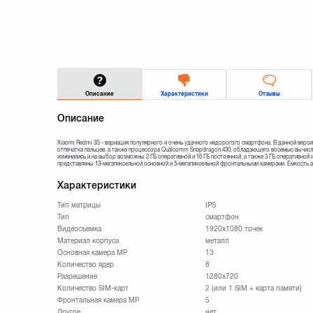
Описание
Характеристики
Отзывы
Описание
Xiaomi Redmi 3S - вариация популярного и очень удачного недорогого смартфона. В данной верси
отпечатка пальцев, а также процессора Qualcomm Snapdragon 430, обладающего восемью вычисл
изменились и на выбор возможны 2 ГБ оперативной и 16 ГБ постоянной, а также 3 ГБ оперативной
представлены 13-мегапиксельной основной и 5-мегапиксельной фронтальными камерами. Емкость ак
Характеристики
Тип матрицы
IPS
Тип
смартфон
Видеосъемка
1920x1080 точек
Материал корпуса
металл
Основная камера МР
13
Количество ядер
8
Разрешение
1280x720
Количество SIM-карт
2 (или 1 SIM + карта памяти)
Фронтальная камера МР
5
Другое
нет