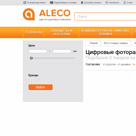
Условия доставки
Гарантийные условия
Способы оплаты
Контакты
О нас
ПЛАНШЕТЫ И
КОМПЬЮТЕРНАЯ И ОФИСНАЯ
ТЕЛЕФОНЫ
НОУТБУКИ
ТЕХНИКА
Главная
Фото и видео камеры
А
Цена
Цифровые фотора
–
грн.
Подобрано
0 товаров
из
Сортировка:
от дорогих
от дешевых
по
Бренды
Найти