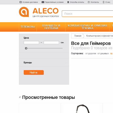
Условия доставки
Гарантийные условия
Способы оплаты
Контакты
О нас
ПЛАНШЕТЫ И
КОМПЬЮТЕРНАЯ И ОФИСНАЯ
ТЕЛЕФОНЫ
НОУТБУКИ
ТЕХНИКА
Главная
Компьютерная и офисная те
Цена
Все для Геймеров
–
грн.
Подобрано
0 товаров
из
Сортировка:
от дорогих
от дешевых
по
Бренды
Найти
Просмотренные товары