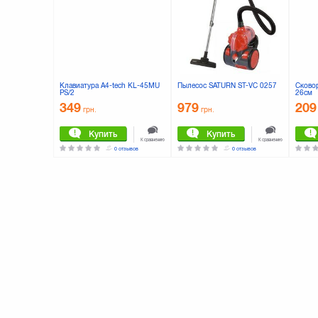
Клавиатура A4-tech KL-45MU
Пылесос SATURN ST-VC 0257
Сковор
PS/2
26см
349
979
209
грн.
грн.
Купить
Купить
К сравнению
К сравнению
0 отзывов
0 отзывов