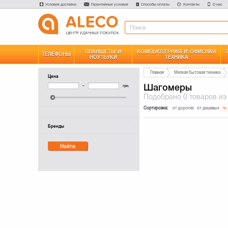
Условия доставки
Гарантийные условия
Способы оплаты
Контакты
О нас
ПЛАНШЕТЫ И
КОМПЬЮТЕРНАЯ И ОФИСНАЯ
ТЕЛЕФОНЫ
НОУТБУКИ
ТЕХНИКА
Главная
Мелкая бытовая техника
Цена
Шагомеры
–
грн.
Подобрано
0 товаров
из
Сортировка:
от дорогих
от дешевых
по
Бренды
Найти