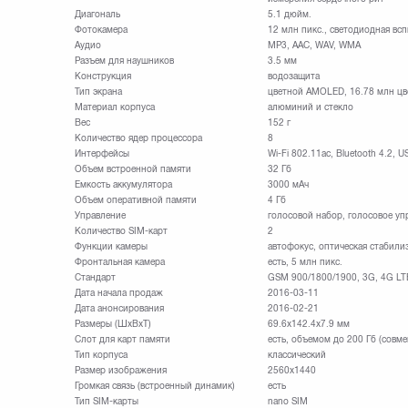
Диагональ
5.1 дюйм.
Фотокамера
12 млн пикс., светодиодная вс
Аудио
MP3, AAC, WAV, WMA
Разъем для наушников
3.5 мм
Конструкция
водозащита
Тип экрана
цветной AMOLED, 16.78 млн цв
Материал корпуса
алюминий и стекло
Вес
152 г
Количество ядер процессора
8
Интерфейсы
Wi-Fi 802.11ac, Bluetooth 4.2, 
Объем встроенной памяти
32 Гб
Емкость аккумулятора
3000 мАч
Объем оперативной памяти
4 Гб
Управление
голосовой набор, голосовое уп
Количество SIM-карт
2
Функции камеры
автофокус, оптическая стабили
Фронтальная камера
есть, 5 млн пикс.
Стандарт
GSM 900/1800/1900, 3G, 4G LTE,
Дата начала продаж
2016-03-11
Дата анонсирования
2016-02-21
Размеры (ШxВxТ)
69.6x142.4x7.9 мм
Слот для карт памяти
есть, объемом до 200 Гб (совм
Тип корпуса
классический
Размер изображения
2560x1440
Громкая связь (встроенный динамик)
есть
Тип SIM-карты
nano SIM