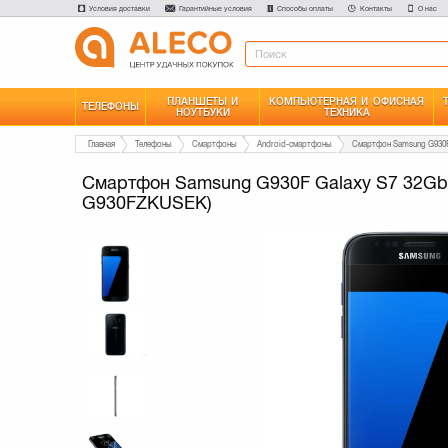
Условия доставки
Гарантийные условия
Способы оплаты
Контакты
О нас
ПЛАНШЕТЫ И
КОМПЬЮТЕРНАЯ И ОФИСНАЯ
ТЕЛЕФОНЫ
НОУТБУКИ
ТЕХНИКА
Главная
Телефоны
Смартфоны
Android-смартфоны
Смартфон Samsung G930F Galaxy S7 32Gb 
G930FZKUSEK)