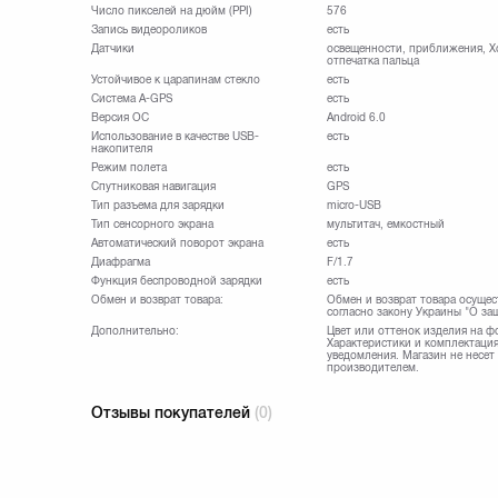
Число пикселей на дюйм (PPI)
576
Запись видеороликов
есть
Датчики
освещенности, приближения, Хо
отпечатка пальца
Устойчивое к царапинам стекло
есть
Cистема A-GPS
есть
Версия ОС
Android 6.0
Использование в качестве USB-
есть
накопителя
Режим полета
есть
Спутниковая навигация
GPS
Тип разъема для зарядки
micro-USB
Тип сенсорного экрана
мультитач, емкостный
Автоматический поворот экрана
есть
Диафрагма
F/1.7
Функция беспроводной зарядки
есть
Обмен и возврат товара:
Обмен и возврат товара осущес
согласно закону Украины "О за
Дополнительно:
Цвет или оттенок изделия на ф
Характеристики и комплектация
уведомления. Магазин не несет
производителем.
Отзывы покупателей
(0)