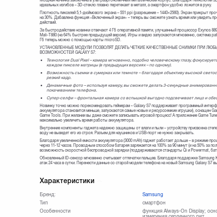
Мощная начинка заключена в ультраэргономичный металлический корпус. Благодаря технологии
идеальных изгибов – 3D-стекло плавно перетекает в металл, а смартфон удобно ложится в руку.
Плотность пикселей 5,1-дюймового экрана – 551 ppi (разрешение – 1440×2560). Экран прикрыт про
на 30%. Дабавлена функция «Включенный экран» – теперь вы сможете узнать время или увидеть 
действий.
За быстродействие новинки отвечают 4 Гб оперативной памяти, улучшенный процессор Exynos 889
Mali-T880 (на 64% быстрее предыдущей версии). Игры и видео запускаются мгновенно, система ра
Гб теперь можно с помощью карты microSD.
УСТАНОВЛЕННЫЕ МОДУЛИ ПОЗВОЛЯТ ДЕЛАТЬ ЧЕТКИЕ КАЧЕСТВЕННЫЕ СНИМКИ ПРИ ЛЮБ
ВОЗМОЖНОСТЕЙ GALAXY S7:
Технология Dual Pixel – камера мгновенно, подобно человеческому глазу, фокусиру
каждом пикселе матрицы (в предыдущих версиях – по одному).
Возможность съемки в сумерках или темноте – благодаря объективу высокой светоси
резкий кадр.
Динамичные фото – используя камеру, вы сможете делать 3-секундные анимированн
покачиванием телефона.
Супер-селфи – фронтальная камера со вспышкой выгодно подсвечивает лицо и обесп
Новинку точно можно порекомендовать геймерам – Galaxy S7 поддерживает программный интерфе
аккумулятора становится меньше, запускаются самые новые и ресурсоемкие игрушки), оснащен Ga
Game Tools. При желании вы даже сможете записывать игровой процесс! А приложение Game Tuner
максимально увеличить время работы аккумулятора.
Внутренние компоненты гаджета надежно защищены от влаги и пыли – устройству присвоена степен
воду не выведет его из строя. Разъем для наушников и USB-порт не нужно закрывать.
Благодаря увеличенной емкости аккумулятора (3000 mAh) гаджет работает дольше – в режиме про
через 11-12 часов. Проводным способом батарея заряжается на 100% за 90 минут (и на 50% за пол
возможность скоростной беспроводной зарядки (поддерживаются стандарты Qi и Powermat, бата
Обновленный ID-сенсор мгновенно считывает отпечатки пальцев. Благодаря поддержке Samsun
атак 24 часа в сутки. Перенести данные со старой модели телефона на новый Samsung Galaxy S7 в
Характеристики
Бренд:
Samsung
Тип
смартфон
Особенности
функция Always-On Display; осно
измерения сердечного рит