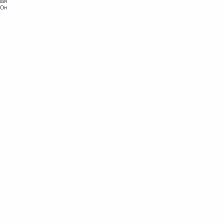
шая
 Он