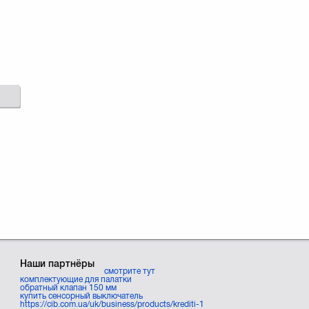
Наши партнёры
смотрите тут
комплектующие для палатки
обратный клапан 150 мм
купить сенсорный выключатель
https://cib.com.ua/uk/business/products/krediti-1