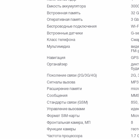
Емкость аккумулятора
300
Встроенная память
32 
Оперативная память
3 Gb
Беспроводные подключения
WI-F
Встроенные датчики
G-se
Класс телефона
Сма
Мультимедиа
виде
FM-
Навигация
GPS
Органайзер
дикт
буди
Поколение связи (2G/3G/4G)
2G, 
Сигналы вызова
MP3
Расширение памяти
micr
Сообщения
MMS,
Стандарты связи (GSM)
850,
Управление вызовами
иден
Формат SIM-карты
Micr
Фронтальная камера, МП
8
Функции камеры
геот
Частота процессора
1.7 