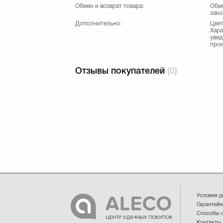
Обмен и возврат товара:
Обме
зако
Дополнительно:
Цвет
Хара
увед
прои
Отзывы покупателей
(0)
Условия д
Гарантийн
Способы 
Контакты