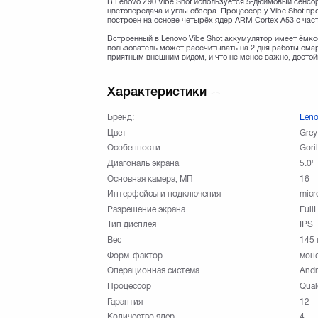
В Lenovo Z90 Vibe Shot используется 5-дюймовый сенсо
цветопередача и углы обзора. Процессор у Vibe Shot п
построен на основе четырёх ядер ARM Cortex A53 с часто
Встроенный в Lenovo Vibe Shot аккумулятор имеет ёмко
пользователь может рассчитывать на 2 дня работы сма
приятным внешним видом, и что не менее важно, досто
Характеристики
Бренд:
Len
Цвет
Grey
Особенности
Goril
Диагональ экрана
5.0"
Основная камера, МП
16
Интерфейсы и подключения
micr
Разрешение экрана
Full
Тип дисплея
IPS
Вес
145 
Форм-фактор
мон
Операционная система
Andr
Процессор
Qua
Гарантия
12
Количество ядер
4