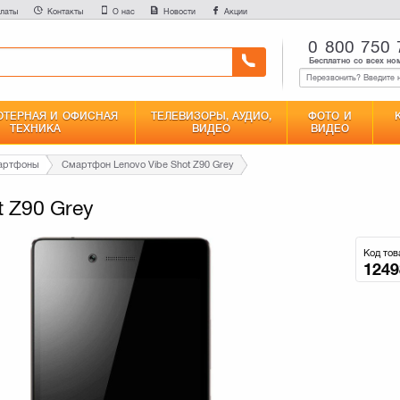
латы
Контакты
О нас
Новости
Акции
0 800 750 
Бесплатно со всех но
ТЕРНАЯ И ОФИСНАЯ
ТЕЛЕВИЗОРЫ, АУДИО,
ФОТО И
ТЕХНИКА
ВИДЕО
ВИДЕО
мартфоны
Смартфон Lenovo Vibe Shot Z90 Grey
 Z90 Grey
Код тов
1249