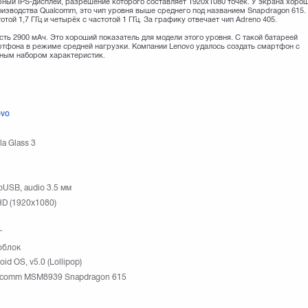
рный IPS-дисплей, разрешение которого составляет 1920х1080 точек. У экрана хоро
роизводства Qualcomm, это чип уровня выше среднего под названием Snapdragon 615.
той 1,7 ГГц и четырёх с частотой 1 ГГц. За графику отвечает чип Adreno 405.
сть 2900 мАч. Это хороший показатель для модели этого уровня. С такой батареей
ртфона в режиме средней нагрузки. Компании Lenovo удалось создать смартфон с
йным набором характеристик.
ovo
la Glass 3
oUSB, audio 3.5 мм
HD (1920х1080)
г
облок
oid OS, v5.0 (Lollipop)
lcomm MSM8939 Snapdragon 615