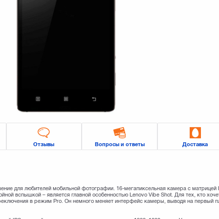
Отзывы
Вопросы и ответы
Доставка
шение для любителей мобильной фотографии. 16-мегапиксельная камера с матрицей 
ной вспышкой – является главной особенностью Lenovo Vibe Shot. Для тех, кто хоче
реключения в режим Pro. Он немного меняет интерфейс камеры, выводя на первый п