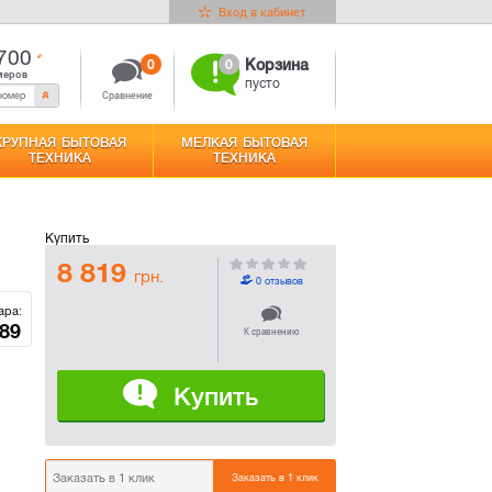
Вход в кабинет
700
0
0
Корзина
меров
пусто
Сравнение
КРУПНАЯ БЫТОВАЯ
МЕЛКАЯ БЫТОВАЯ
ТЕХНИКА
ТЕХНИКА
Купить
8 819
грн.
0 отзывов
ара:
89
К сравнению
Купить
Заказать в 1 клик