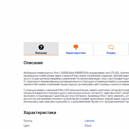
Описание
Характеристики
Отзывы
Описание
Мобильный телефонLenovo Vibe C (A2020) Black (PA300073UA) поддерживает сети LTE (4G), обес
наслаждаться онлайн-играми, видео и музыкой безо всяких ограничений и задержек. Дисплей смар
просто создан для мультимедийных развлечений. На нем все ваши видео, игры и фотографии будут
5.1 гарантирует непревзойденную производительность благодаря оптимизации памяти и улучшени
сможете безо всяких ограничений слушать музыку, просматривать веб-страницы и играть в совре
С помощью камеры с матрицей 5 Мп и LED-вспышкой можно снимать кристально четкие фотограф
общаться в видеочате. Находить дорогу никогда еще не было так просто: смартфон Vibe C уком
проложить точный маршрут даже без доступа к Интернету. Хранилище Vibe C легко увеличить, ус
достаточно для хранения огромного количества фотографий, музыкальных записей, видео и дру
использовать один смартфон и для работы, и для развлечений. Кроме того, выбрав различные тари
Характеристики
Бренд:
Lenovo
Цвет
Black