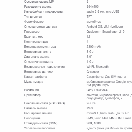
Основная камера МР
5
Разрешение экрана
854x480
Интерфейсы и подключения
audio 3.5 мм, microUSB
Тип дисплея
TFT
Форм-фактор
моноблок
Операционная система
Android OS, v5.1 (Lollipop)
Процессор
Qualcomm Snapdragon 210
Гарантия, мес
12
Количество ядер
4
Емкость аккумулятора
2300 mAh
Встроенная память
8 Gb
Диагональ экрана
5.0"
Оперативная память
1 Gb
Беспроводные подключения
WI-FI, Bluetooth
Встроенные датчики
G-sensor
Класс телефона
Смартфоны, Две SIM-карты
Мультимедиа
мобильные сервисы Google, муз
FM-радио, игры
Навигация
GPS, ГЛОНАСС
Органайзер
заметки, мировое время, календ
секундомер, диктофон, ч
Поколение связи (2G/3G/4G)
2G, 3G
Сигналы вызова
MP3
Расширение памяти
microSD (TransFlash), до 32 Gb
Сообщения
SMS, Push Mail, MMS, IM, Email
Стандарты связи (GSM)
900, 1800
Управление вызовами
идентификация абонента, громк