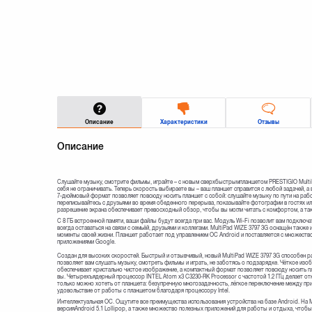
Описание
Характеристики
Отзывы
Описание
Слушайте музыку, смотрите фильмы, играйте – с новым сверхбыстрымпланшетом PRESTIGIO Mult
себя не ограничивать. Теперь скорость выбираете вы – ваш планшет справится с любой задачей, 
7-дюймовый формат позволяет повсюду носить планшет с собой: слушайте музыку по пути на работ
переписывайтесь с друзьями во время обеденного перерыва, показывайте фотографии в гостях или
разрешение экрана обеспечивает превосходный обзор, чтобы вы могли читать с комфортом, а та
С 8 ГБ встроенной памяти, ваши файлы будут всегда при вас. Модуль Wi-Fi позволит вам подключа
всегда оставаться на связи с семьёй, друзьями и коллегами. MultiPad WIZE 3797 3G оснащён также
моменты своей жизни. Планшет работает под управлением ОС Android и поставляется с множество
приложениями Google.
Создан для высоких скоростей. Быстрый и отзывчивый, новый MultiPad WIZE 3797 3G способен р
позволяет вам слушать музыку, смотреть фильмы и играть, не заботясь о подзарядке. Чёткое изо
обеспечивает кристально чистое изображение, а компактный формат позволяет повсюду носить пл
вы. Четырехъядерный процессор INTEL Atom x3 C3230-RK Processor с частотой 1.2 ГГц делает от
только можно хотеть от планшета: безупречную многозадачность, лёгкое переключение между пр
удовольствие от работы с планшетом благодаря процессору Intel.
Интеллектуальная ОС. Ощутите все преимущества использования устройства на базе Android. На M
версияAndroid 5.1 Lollipop, а также множество полезных приложений для работы и отдыха, чтобы