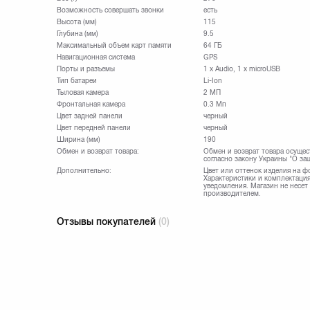
Возможность совершать звонки
есть
Высота (мм)
115
Глубина (мм)
9.5
Максимальный объем карт памяти
64 ГБ
Навигационная система
GPS
Порты и разъемы
1 x Audio, 1 x microUSB
Тип батареи
Li-Ion
Тыловая камера
2 МП
Фронтальная камера
0.3 Мп
Цвет задней панели
черный
Цвет передней панели
черный
Ширина (мм)
190
Обмен и возврат товара:
Обмен и возврат товара осущес
согласно закону Украины "О за
Дополнительно:
Цвет или оттенок изделия на ф
Характеристики и комплектация
уведомления. Магазин не несет
производителем.
Отзывы покупателей
(0)