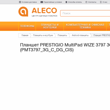
Условия доставки
Гарантийные условия
Способы оплаты
Контакты
О нас
ПЛАНШЕТЫ И
КОМПЬЮТЕРНАЯ И ОФИСНАЯ
ТЕЛЕФОНЫ
НОУТБУКИ
ТЕХНИКА
Главная
Планшеты и ноутбуки
Планшеты
Android-планшеты
Планшет PRESTIGIO MultiPad WIZE 3797 
(PMT3797_3G_C_DG_CIS)