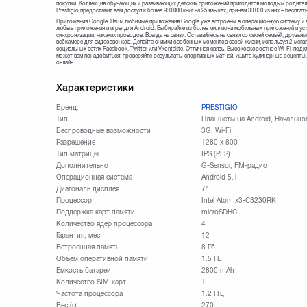
покупки. Коллекция обучающих и развивающих детских приложений пригодится молодым родителя
Prestigio предоставит вам доступ к более 900 000 книг на 25 языках, причём 30 000 из них – бесплат
Приложения Google. Ваши любимые приложения Google уже встроены в операционную систему и вс
любые приложения и игры для Android. Выбирайте из более миллиона мобильных приложений и уст
синхронизации, никаких проводов. Всегда на связи. Оставайтесь на связи со своей семьёй, друзь
вебкамере для видеозвонков. Делайте снимки особенных моментов своей жизни, используя 2-мегапи
социальных сетях Facebook, Twitter или Vkontakte. Отличная связь. Высокоскоростное Wi-Fi-подк
может вам понадобиться: проверяйте результаты спортивных матчей, ищите кулинарные рецепты,
онлайн.
Характеристики
Бренд:
PRESTIGIO
Тип
Планшеты на Android, Начальн
Беспроводные возможности
3G, Wi-Fi
Разрешение
1280 х 800
Тип матрицы
IPS (PLS)
Дополнительно
G-Sensor, FM-радио
Операционная система
Android 5.1
Диагональ дисплея
7"
Процессор
Intel Atom x3-C3230RK
Поддержка карт памяти
microSDHC
Количество ядер процессора
4
Гарантия, мес
12
Встроенная память
8 Гб
Объем оперативной памяти
1.5 ГБ
Емкость батареи
2800 mAh
Количество SIM-карт
1
Частота процессора
1.2 ГГц
Вес (г)
270