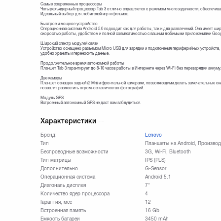
Самые современные процессоры
Четырехъядерный процессор Tab 3 отлично справляется с режимом многозадачности, обеспечивае
Идеальный выбор для любителей игр и фильмов.
Быстрое и мощное устройство
Операционная система Android 5.0 подходит как для работы, так и для развлечений. Она имеет ш
скоростью работы, удобством и полной совместимостью с вашими любимыми приложениями Goog
Широкий спектр модулей связи
Устройство оснащено разъемом Micro USB для зарядки и подключения периферийных устройств,
удобно хранить и переносить данные.
Продолжительное время автономной работы
Планшет Tab 3 гарантирует до 8-10 часов работы в Интернете через Wi-Fi без перезарядки аккуму
Две камеры
Планшет оснащен задней (2 Мп) и фронтальной камерами, позволяющими делать замечательные с
позволит разместить огромное количество фотографий.
Модуль GPS
Встроенный автономный GPS не даст вам заблудиться.
Характеристики
Бренд:
Lenovo
Тип
Планшеты на Android, Произво
Беспроводные возможности
3G, Wi-Fi, Bluetooth
Тип матрицы
IPS (PLS)
Дополнительно
G-Sensor
Операционная система
Android 5.1
Диагональ дисплея
7"
Количество ядер процессора
4
Гарантия, мес
12
Встроенная память
16 Gb
Емкость батареи
3450 mAh