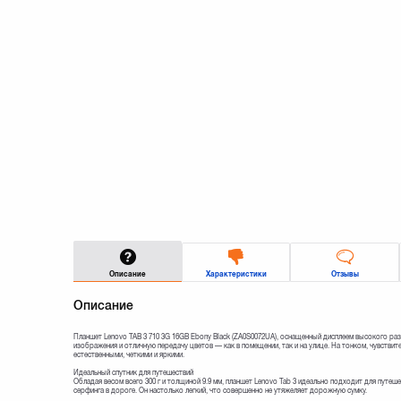
Описание
Характеристики
Отзывы
Описание
Планшет Lenovo TAB 3 710 3G 16GB Ebony Black (ZA0S0072UA), оснащенный дисплеем высокого раз
изображения и отличную передачу цветов — как в помещении, так и на улице. На тонком, чувств
естественными, четкими и яркими.
Идеальный спутник для путешествий
Обладая весом всего 300 г и толщиной 9.9 мм, планшет Lenovo Tab 3 идеально подходит для путеш
серфинга в дороге. Он настолько легкий, что совершенно не утяжеляет дорожную сумку.