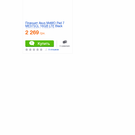
Планшет Asus MeMO Pad 7
ME375CL 16GB LTE Black
(90NK00X1-M00010)
2 269
грн.
Купить
К сравнению
0 отзывов