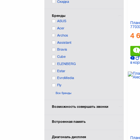
Скидка
Бренды
ASUS
План
7703X
Acer
16GB
4 
Archos
Assistant
Bravis
Cube
в кор
ELENBERG
Estar
EvroMedia
Fly
Fujitsu
Все бренды
Gazer
Gear Feel
Возможность совершать звонки
Globex
Huawei
Встроенная память
IconBIT
Impression
Диагональ дисплея
Планш