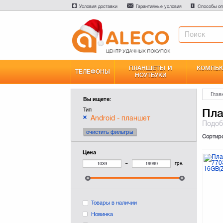
Условия доставки
Гарантийные условия
Способы оп
ПЛАНШЕТЫ И
КОМПЬЮ
ТЕЛЕФОНЫ
НОУТБУКИ
Глав
Вы ищете:
Тип
Пл
Android - планшет
Подо
очистить фильтры
Сортир
Цена
–
грн.
Товары в наличии
Новинка