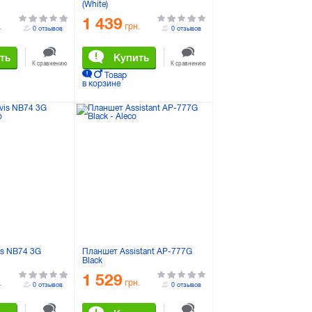
(White)
1 439
.
грн.
0 отзывов
0 отзывов
ть
Купить
К сравнению
К сравнению
Товар
в корзине
is NB74 3G
Планшет Assistant AP-777G
Black
1 529
.
грн.
0 отзывов
0 отзывов