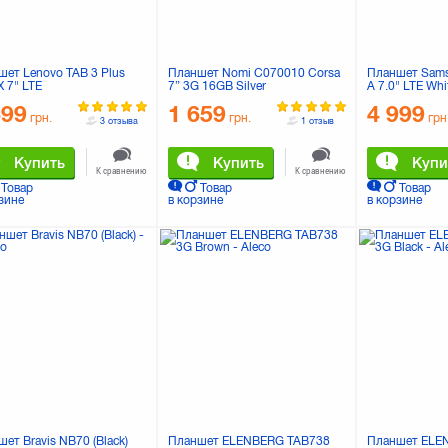
шет Lenovo TAB 3 Plus
Планшет Nomi C070010 Corsa
Планшет Sams
 7" LTE
7” 3G 16GB Silver
A 7.0" LTE Whi
(ZA1K0045UA) Black
T285NZWASE
699
1 659
4 999
грн.
грн.
грн
3 отзыва
1 отзыв
Купить
Купить
Купи
К сравнению
К сравнению
Товар
Товар
Товар
зине
в корзине
в корзине
ет Bravis NB70 (Black)
Планшет ELENBERG TAB738
Планшет ELE