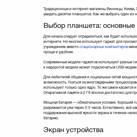
Традиционные и интернет-магазины Винницы, Киева, 
увидеть десятки планшетов. Как же выбрать один из
Выбор планшета: основные
Для начала следует определиться, как будет использ
интернете. Но многие используют гаджет для просмот
учреждениях вместо
стационарных компьютеров
мене
проще и удобнее.
Современные модели гаджетов используют разные типы
к недорогой модели может подключаться USB-модем
Для любителей общения и социальных сетей мощност
возможность. Гнаться за многоядерными процессора
используют только одно ядро. То же самое касается 
Оперативной памяти в 2 Гб вполне достаточно для про
Мощная батарея — обязательное условие. Хороший п
разряжаются уже через 3-5 часов. Естественно, всё 
поддержания высокой яркости экрана в течении неско
батарею.
Экран устройства