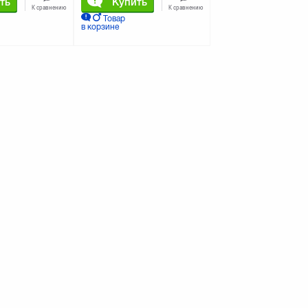
ть
Купить
К сравнению
К сравнению
Товар
в корзине