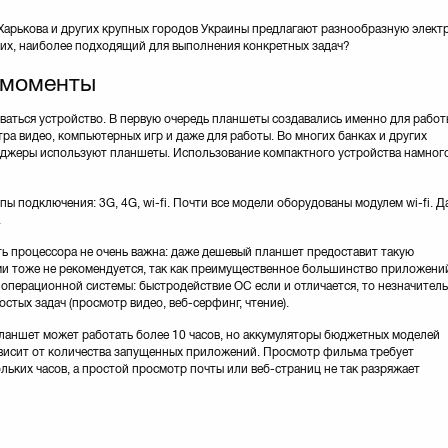
Харькова и других крупных городов Украины предлагают разнообразную элект
 них, наиболее подходящий для выполнения конкретных задач?
 моменты
оваться устройство. В первую очередь планшеты создавались именно для работ
ра видео, компьютерных игр и даже для работы. Во многих банках и других
джеры используют планшеты. Использование компактного устройства намног
 подключения: 3G, 4G, wi-fi. Почти все модели оборудованы модулем wi-fi. Д
.
ь процессора не очень важна: даже дешевый планшет предоставит такую
ми тоже не рекомендуется, так как преимущественное большинство приложени
и операционной системы: быстродействие ОС если и отличается, то незначитель
стых задач (просмотр видео, веб-серфинг, чтение).
ланшет может работать более 10 часов, но аккумуляторы бюджетных моделей
зависит от количества запущенных приложений. Просмотр фильма требует
льких часов, а простой просмотр почты или веб-страниц не так разряжает