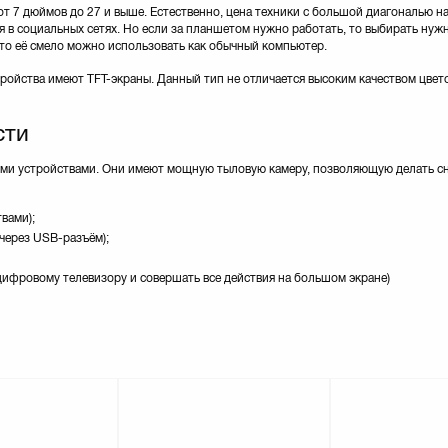
т 7 дюймов до 27 и выше. Естественно, цена техники с большой диагональю н
я в социальных сетях. Но если за планшетом нужно работать, то выбирать нуж
, то её смело можно использовать как обычный компьютер.
ройства имеют TFT-экраны. Данный тип не отличается высоким качеством цвет
сти
ми устройствами. Они имеют мощную тыловую камеру, позволяющую делать с
вами);
через USB-разъём);
цифровому телевизору и совершать все действия на большом экране)