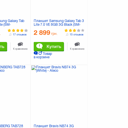
ung Galaxy Tab
Планшет Samsung Galaxy Tab 3
te (SM-
Lite 7.0 VE 8GB 3G Black (SM-
K)
T116NYKASEK)
2 899
.
грн.
17 отзывов
15 отзывов
ть
Купить
К сравнению
К сравнению
Товар
в корзине
NBERG TAB728
Планшет Bravis NB74 3G