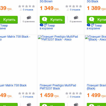
3G Brown
3G Black
039
1 349
1 389
грн.
грн.
грн
0 отзывов
0 отзывов
Купить
Купить
Купи
К сравнению
К сравнению
Товар
Товар
Товар
зине
в корзине
в корзине
ет Matrix 758 Black
Планшет Prestigio MultiPad
Планшет Brav
PMT3237 Black
(Black)
449
1 459
1 499
грн.
грн.
грн
0 отзывов
0 отзывов