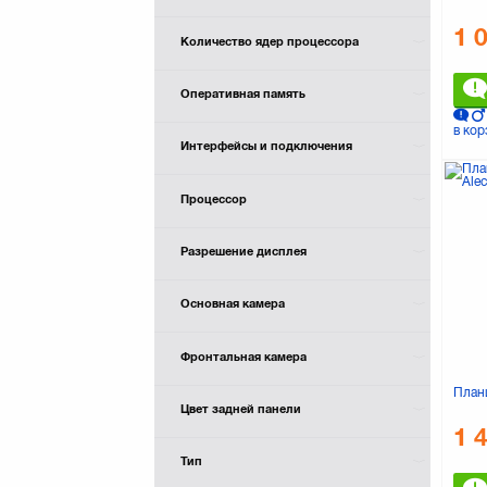
Jeka
1 
Lenovo
Количество ядер процессора
MYTAB
Matrix
Оперативная память
Modecom
в кор
Nomi
Интерфейсы и подключения
PRESTIGIO
Pixus
Процессор
PocketBook
SENKATEL
Разрешение дисплея
SONY
Samsung
Saturn
Основная камера
Sigma mobile
Verico
Фронтальная камера
Wexler
Планш
Xiaomi
Цвет задней панели
1 
Тип