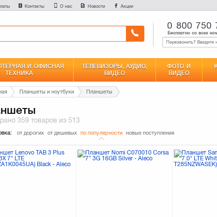
латы
Контакты
О нас
Новости
Акции
0 800 750 
Бесплатно со всех но
ТЕРНАЯ И ОФИСНАЯ
ТЕЛЕВИЗОРЫ, АУДИО,
ФОТО И
ТЕХНИКА
ВИДЕО
ВИДЕО
ная
Планшеты и ноутбуки
Планшеты
аншеты
брано
359 товаров
из 513
овка:
от дорогих
от дешевых
по популярности
новые поступления