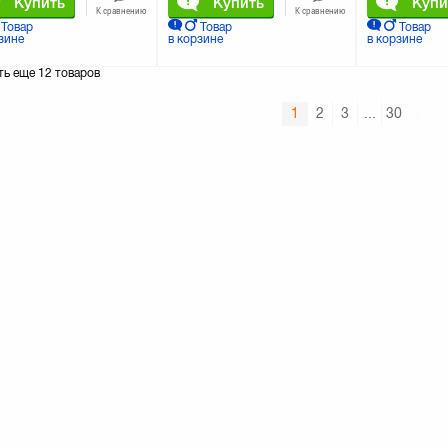
Купить
Купить
Купи
К сравнению
К сравнению
Товар
Товар
Товар
зине
в корзине
в корзине
ть еще
12 товаров
1
2
3
...
30