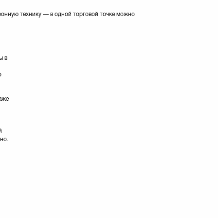
ронную технику — в одной торговой точке можно
ы в
о
аже
й
но.