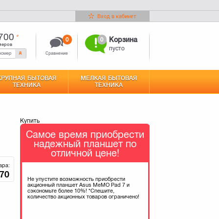
Вход в кабинет
700
0
0
Корзина
меров
пусто
Сравнение
КРУПНАЯ БЫТОВАЯ
МЕЛКАЯ БЫТОВАЯ
ТЕХНИКА
ТЕХНИКА
Купить
Самое время приобрести
надежный планшет по
отличной цене!
ара:
70
Не упустите возможность приобрести
акционный планшет Asus MeMO Pad 7 и
сэкономьте более 10%! *Спешите,
количество акционных товаров ограничено!