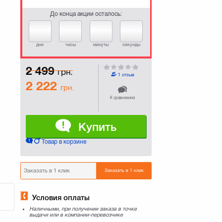
До конца акции осталось:
дни
часы
минуты
секунды
2 499
грн.
1 отзыв
2 222
грн.
К сравнению
Купить
Товар в корзине
Заказать в 1 клик
Условия оплаты
Наличными, при получении заказа в точке
выдачи или в компании-перевозчике