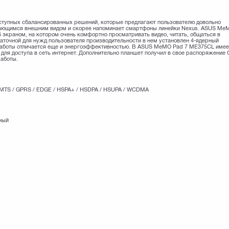
ступных сбалансированных решений, которые предлагают пользователю довольно
дающимся внешним видом и скорее напоминает смартфоны линейки Nexus. ASUS Me
экраном, на котором очень комфортно просматривать видео, читать, общаться в
таточной для нужд пользователя производительности в нем установлен 4-ядерный
 работы отличается еще и энергоэффективностью. В ASUS MeMO Pad 7 ME375CL имее
ля доступа в сеть интернет. Дополнительно планшет получил в свое распоряжение 
работы.
/ UMTS / GPRS / EDGE / HSPA+ / HSDPA / HSUPA / WCDMA
тный