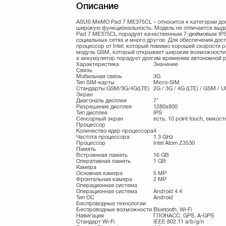
Описание
ASUS MeMO Pad 7 ME375CL – относится к категории до
широкую функциональность. Модель не отличается вы
Pad 7 ME375CL порадует качественным 7-дюймовым IPS 
социальных сетях и много другое. Для обеспечения дос
процессор от Intel, который помимо хорошей скорости
модуль GSM, который открывает широкие возможности д
а аккумулятор порадует долгим временем автономной 
Характеристика
Значение
Связь
Мобильная связь
3G
Тип SIM-карты
Micro-SIM
Стандарты GSM/3G/4G(LTE)
2G / 3G / 4G (LTE) / GSM 
Экран
Диагональ дисплея
7"
Разрешение дисплея
1280x800
Тип дисплея
IPS
Сенсорный экран
есть, 10 point touch, емкос
Процессор
Количество ядер процессора
4
Частота процессора
1.3 GHz
Процессор
Intel Atom Z3530
Память
Встроенная память
16 GB
Оперативная память
1 GB
Камера
Основная камера
5 MP
Фронтальная камера
2 MP
Операционная система
Операционная система
Android 4.4
Тип ОС
Android
Беспроводные технологии
Беспроводные возможности
Bluetooth, Wi-Fi
Навигация
ГЛОНАСС, GPS, A-GPS
Стандарт Wi-Fi
IEEE 802.11 a/b/g/n