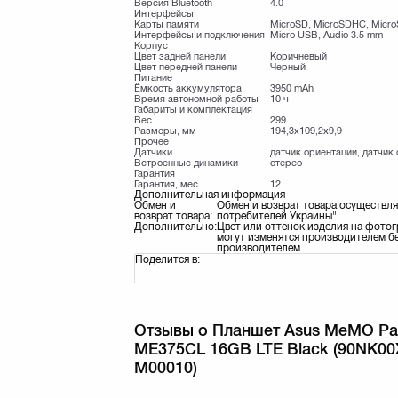
Версия Bluetooth
4.0
Интерфейсы
Карты памяти
MicroSD, MicroSDHC, Micr
Интерфейсы и подключения
Micro USB, Audio 3.5 mm
Корпус
Цвет задней панели
Коричневый
Цвет передней панели
Черный
Питание
Ёмкость аккумулятора
3950 mAh
Время автономной работы
10 ч
Габариты и комплектация
Вес
299
Размеры, мм
194,3х109,2х9,9
Прочее
Датчики
датчик ориентации, датчик
Встроенные динамики
стерео
Гарантия
Гарантия, мес
12
Дополнительная информация
Обмен и
Обмен и возврат товара осуществля
возврат товара:
потребителей Украины".
Дополнительно:
Цвет или оттенок изделия на фотог
могут изменятся производителем бе
производителем.
Поделится в:
Отзывы о Планшет Asus MeMO Pa
ME375CL 16GB LTE Black (90NK00
M00010)