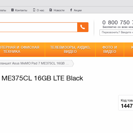
латы
Контакты
О нас
Новости
Акции
0 800 750 
Бесплатно со всех но
ТЕРНАЯ И ОФИСНАЯ
ТЕЛЕВИЗОРЫ, АУДИО,
ФОТО И
ТЕХНИКА
ВИДЕО
ВИДЕО
Планшет Asus MeMO Pad 7 ME375CL 16GB LTE Black (90NK00X1-M00010)
 ME375CL 16GB LTE Black
Код тов
1447