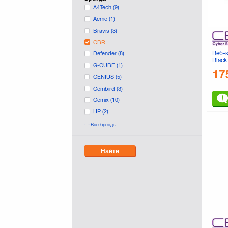
A4Tech
(9)
Acme
(1)
Bravis
(3)
CBR
Веб-
Defender
(8)
Black
G-CUBE
(1)
17
GENIUS
(5)
Gembird
(3)
Gemix
(10)
HP
(2)
LOGITECH
(12)
Все бренды
Manhattan
(2)
Maxxter
(1)
Найти
Microsoft
(5)
REAL-EL
(7)
Sven
(12)
TRUST
(8)