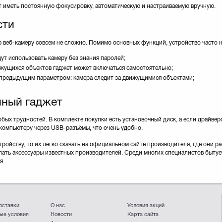
т иметь постоянную фокусировку, автоматическую и настраиваемую вручную.
сти
 веб-камеру совсем не сложно. Помимо основных функций, устройство часто
ут использовать камеру без знания паролей;
ижущихся объектов гаджет может включаться самостоятельно;
 предыдущим параметром: камера следит за движущимися объектами;
нный гаджет
ых трудностей. В комплекте покупки есть установочный диск, а если драйверо
компьютеру через USB-разъёмы, что очень удобно.
тройству, то их легко скачать на официальном сайте производителя, где они 
ать аксессуары известных производителей. Среди многих специалистов бытует
я
оставки
О нас
Условия акций
ые условия
Новости
Карта сайта