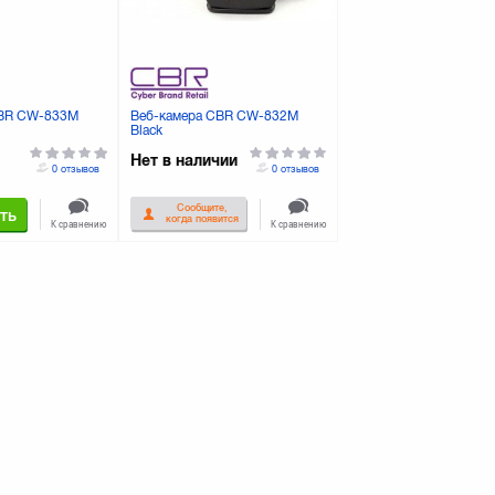
CBR CW-833M
Веб-камера CBR CW-832M
Black
Нет в наличии
0 отзывов
0 отзывов
Сообщите,
ть
когда появится
К сравнению
К сравнению