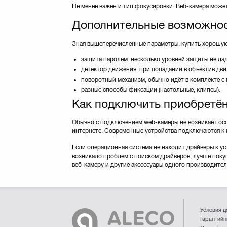
Не менее важен и тип фокусировки. Веб-камера може
Дополнительные возможно
Зная вышеперечисленные параметры, купить хорошую
защита паролем: несколько уровней защиты не дад
детектор движения: при попадании в объектив дв
поворотный механизм, обычно идёт в комплекте с
разные способы фиксации (настольные, клипсы).
Как подключить приобретё
Обычно с подключением web-камеры не возникает особ
интернете. Современные устройства подключаются к 
Если операционная система не находит драйверы к ус
возникало проблем с поиском драйверов, лучше покуп
веб-камеру и другие аксессуары одного производител
Условия д
Гарантийн