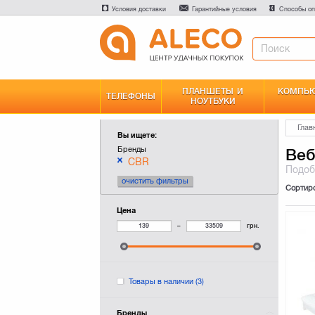
Условия доставки
Гарантийные условия
Способы оп
ПЛАНШЕТЫ И
КОМПЬЮ
ТЕЛЕФОНЫ
НОУТБУКИ
Глав
Вы ищете:
Бренды
Веб
CBR
Подо
очистить фильтры
Сортир
Цена
–
грн.
Товары в наличии
(3)
Бренды