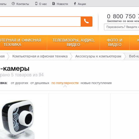
латы
Контакты
О нас
Новости
Акции
0 800 750 
Бесплатно со всех но
ТЕРНАЯ И ОФИСНАЯ
ТЕЛЕВИЗОРЫ, АУДИО,
ФОТО И
ТЕХНИКА
ВИДЕО
ВИДЕО
ная
Компьютерная и офисная техника
Акссесуары к компьютерам
Веб-
-камеры
брано
5 товаров
из 94
овка:
от дорогих
от дешевых
по популярности
новые поступления