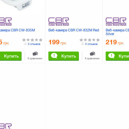
камера CBR CW-835M
Веб-камера CBR CW-832M Red
Веб-камера 
Silver
5
199
219
грн.
грн.
грн.
0 отзывов
0 отзывов
Купить
Купить
Купи
К сравнению
К сравнению