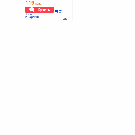
119
грн.
Купить
Товар
в корзине
К сравнению
0 отзывов