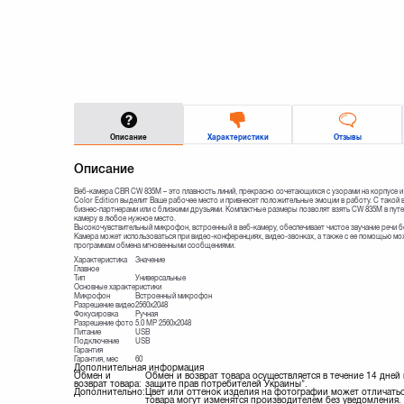
Описание
Характеристики
Отзывы
Описание
Веб-камера CBR CW 835M – это плавность линий, прекрасно сочетающихся с узорами на корпусе и 
Color Edition выделит Ваше рабочее место и привнесет положительные эмоции в работу. С такой в
бизнес-партнерами или с близкими друзьями. Компактные размеры позволят взять CW 835M в путе
камеру в любое нужное место.
Высокочувствительный микрофон, встроенный в веб-камеру, обеспечивает чистое звучание речи 
Камера может использоваться при видео-конференциях, видео-звонках, а также с ее помощью м
программам обмена мгновенными сообщениями.
Характеристика
Значение
Главное
Тип
Универсальные
Основные характеристики
Микрофон
Встроенный микрофон
Разрешение видео
2560х2048
Фокусировка
Ручная
Разрешение фото
5.0 MP 2560x2048
Питание
USB
Подключение
USB
Гарантия
Гарантия, мес
60
Дополнительная информация
Обмен и
Обмен и возврат товара осуществляется в течение 14 дней
возврат товара:
защите прав потребителей Украины".
Дополнительно:
Цвет или оттенок изделия на фотографии может отличатьс
товара могут изменятся производителем без уведомления. 