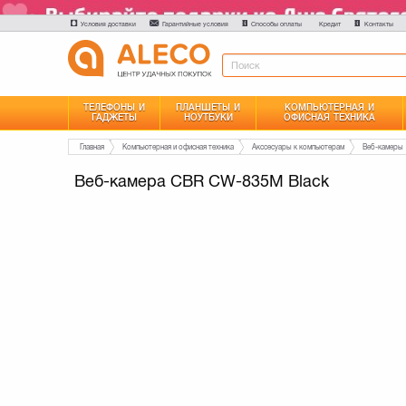
Условия доставки
Гарантийные условия
Способы оплаты
Контакты
Кредит
ТЕЛЕФОНЫ И
ПЛАНШЕТЫ И
КОМПЬЮТЕРНАЯ И
ГАДЖЕТЫ
НОУТБУКИ
ОФИСНАЯ ТЕХНИКА
Главная
Компьютерная и офисная техника
Акссесуары к компьютерам
Веб-камеры
Веб-камера CBR CW-835M Black