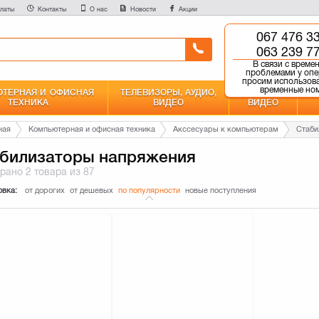
латы
Контакты
О нас
Новости
Акции
067 476 3
0 800 750 
063 239 7
Бесплатно со всех но
В связи с врем
проблемами у опе
просим использов
временные но
ТЕРНАЯ И ОФИСНАЯ
ТЕЛЕВИЗОРЫ, АУДИО,
ФОТО И
ТЕХНИКА
ВИДЕО
ВИДЕО
ная
Компьютерная и офисная техника
Акссесуары к компьютерам
Стаби
билизаторы напряжения
брано
2 товара
из 87
овка:
от дорогих
от дешевых
по популярности
новые поступления