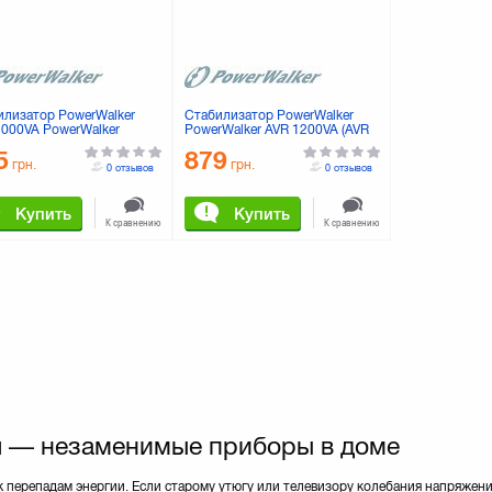
илизатор PowerWalker
Стабилизатор PowerWalker
1000VA PowerWalker
PowerWalker AVR 1200VA (AVR
75)
1200 (10120302))
5
879
грн.
грн.
0 отзывов
0 отзывов
Купить
Купить
К сравнению
К сравнению
 — незаменимые приборы в доме
 перепадам энергии. Если старому утюгу или телевизору колебания напряжени