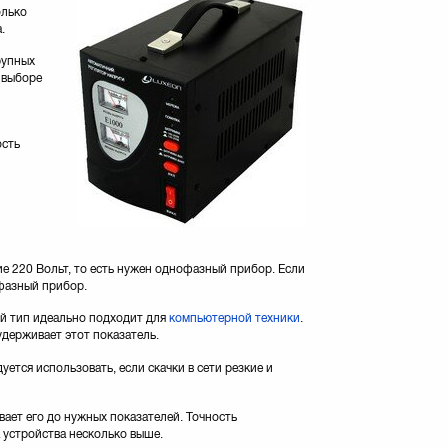
олько
.
рупных
 выборе
ость
е 220 Вольт, то есть нужен однофазный прибор. Если
хфазный прибор.
ый тип идеально подходит для
компьютерной техники
.
держивает этот показатель.
ется использовать, если скачки в сети резкие и
ает его до нужных показателей. Точность
 устройства несколько выше.