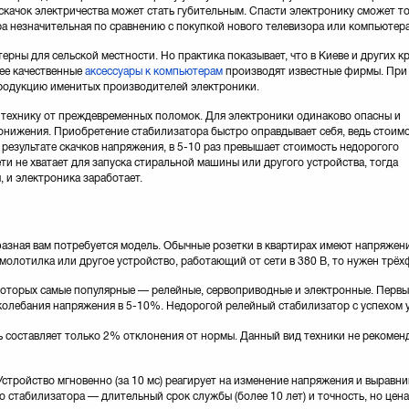
скачок электричества может стать губительным. Спасти электронику сможет т
а незначительная по сравнению с покупкой нового телевизора или компьютера
ерны для сельской местности. Но практика показывает, что в Киеве и других к
лее качественные
аксессуары к компьютерам
производят известные фирмы. При
продукцию именитых производителей электроники.
 технику от преждевременных поломок. Для электроники одинаково опасны и
понижения. Приобретение стабилизатора быстро оправдывает себя, ведь стоим
 результате скачков напряжения, в 5-10 раз превышает стоимость недорогого
ти не хватает для запуска стиральной машины или другого устройства, тогда
 и электроника заработает.
азная вам потребуется модель. Обычные розетки в квартирах имеют напряжени
, молотилка или другое устройство, работающий от сети в 380 В, то нужен трё
которых самые популярные — релейные, сервоприводные и электронные. Перв
олебания напряжения в 5-10%. Недорогой релейный стабилизатор с успехом у
 составляет только 2% отклонения от нормы. Данный вид техники не рекоменду
тройство мгновенно (за 10 мс) реагирует на изменение напряжения и выравнив
 стабилизатора — длительный срок службы (более 10 лет) и точность, но цена