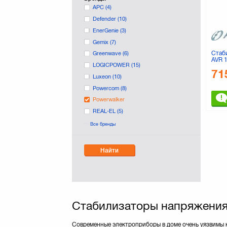
APC
(4)
Defender
(10)
EnerGenie
(3)
Gemix
(7)
Стаб
Greenwave
(6)
AVR 
LOGICPOWER
(15)
(3100
71
Luxeon
(10)
Powercom
(8)
Powerwalker
REAL-EL
(5)
Sven
(17)
Все бренды
Найти
Стабилизаторы напряжения
Современные электроприборы в доме очень уязвимы к