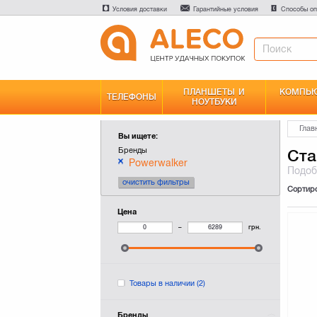
Условия доставки
Гарантийные условия
Способы оп
ПЛАНШЕТЫ И
КОМПЬЮ
ТЕЛЕФОНЫ
НОУТБУКИ
Глав
Вы ищете:
Бренды
Ста
Powerwalker
Подо
очистить фильтры
Сортир
Цена
–
грн.
Товары в наличии
(2)
Бренды