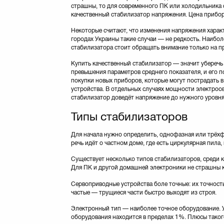
страшны, то для современного ПК или холодильника 
качественный стабилизатор напряжения. Цена прибор
Некоторые считают, что изменения напряжения характ
городах Украины такие случаи — не редкость. Наибо
стабилизатора стоит обращать внимание только на 
Купить качественный стабилизатор — значит уберечь
превышения параметров среднего показателя, и его 
покупки новых приборов, которые могут пострадать в
устройства. В отдельных случаях мощности электросе
стабилизатор доведёт напряжение до нужного уровня,
Типы стабилизаторов
Для начала нужно определить, однофазная или трёхф
речь идёт о частном доме, где есть циркулярная пила
Существует несколько типов стабилизаторов, среди 
Для ПК и другой домашней электроники не страшны к
Сервоприводные устройства боле точные: их точность
частые — трущиеся части быстро выходят из строя.
Электронный тип — наиболее точное оборудование. Ус
оборудования находится в пределах 1%. Плюсы такого