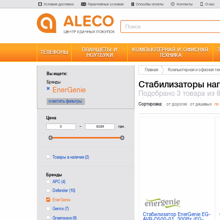
Условия доставки
Гарантийные условия
Способы оплаты
Контакты
О нас
ПЛАНШЕТЫ И
КОМПЬЮТЕРНАЯ И ОФИСНАЯ
ТЕЛЕФОНЫ
НОУТБУКИ
ТЕХНИКА
Главная
Компьютерная и офисная те
Вы ищете:
Стабилизаторы на
Бренды
EnerGenie
Подобрано
3 товара
из 
очистить фильтры
Сортировка:
от дорогих
от дешевых
по
Цена
–
грн.
Товары в наличии
(2)
Бренды
APC
(4)
Defender
(10)
EnerGenie
Gemix
(7)
Стабилизатор EnerGenie EG-
Greenwave
(6)
AVR-D500-01, 300Вт (EG-