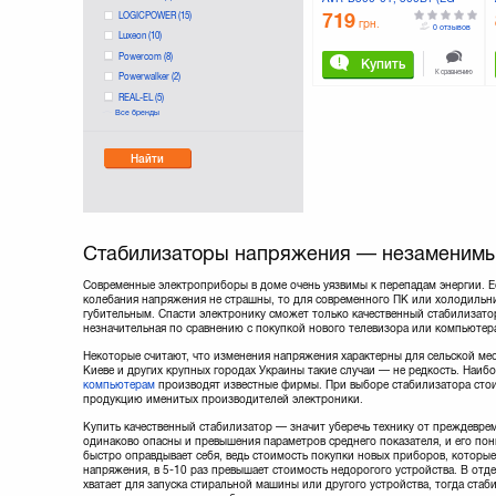
AVR-D500-01)
LOGICPOWER
(15)
719
грн.
0 отзывов
Luxeon
(10)
Powercom
(8)
Купить
К сравнению
Powerwalker
(2)
REAL-EL
(5)
Все бренды
Sven
(17)
Найти
Стабилизаторы напряжения — незаменимы
Современные электроприборы в доме очень уязвимы к перепадам энергии. Е
колебания напряжения не страшны, то для современного ПК или холодильни
губительным. Спасти электронику сможет только качественный стабилизато
незначительная по сравнению с покупкой нового телевизора или компьютер
Некоторые считают, что изменения напряжения характерны для сельской мест
Киеве и других крупных городах Украины такие случаи — не редкость. Наиб
компьютерам
производят известные фирмы. При выборе стабилизатора стои
продукцию именитых производителей электроники.
Купить качественный стабилизатор — значит уберечь технику от преждевре
одинаково опасны и превышения параметров среднего показателя, и его по
быстро оправдывает себя, ведь стоимость покупки новых приборов, которые 
напряжения, в 5-10 раз превышает стоимость недорогого устройства. В отд
хватает для запуска стиральной машины или другого устройства, тогда ста