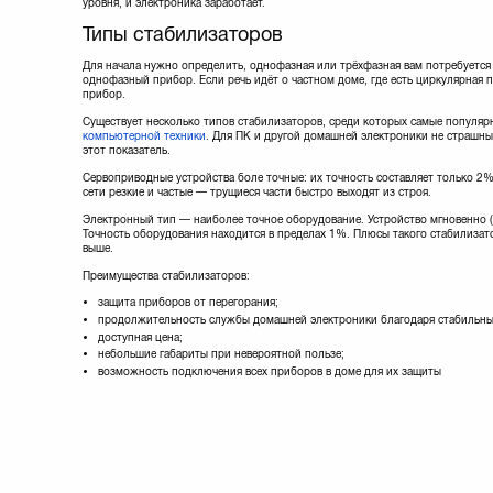
уровня, и электроника заработает.
Типы стабилизаторов
Для начала нужно определить, однофазная или трёхфазная вам потребуется
однофазный прибор. Если речь идёт о частном доме, где есть циркулярная 
прибор.
Существует несколько типов стабилизаторов, среди которых самые популя
компьютерной техники
. Для ПК и другой домашней электроники не страшн
этот показатель.
Сервоприводные устройства боле точные: их точность составляет только 2%
сети резкие и частые — трущиеся части быстро выходят из строя.
Электронный тип — наиболее точное оборудование. Устройство мгновенно (з
Точность оборудования находится в пределах 1%. Плюсы такого стабилизато
выше.
Преимущества стабилизаторов:
защита приборов от перегорания;
продолжительность службы домашней электроники благодаря стабильны
доступная цена;
небольшие габариты при невероятной пользе;
возможность подключения всех приборов в доме для их защиты