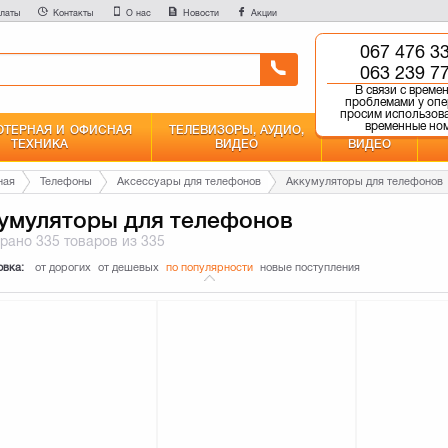
латы
Контакты
О нас
Новости
Акции
067 476 3
0 800 750 
063 239 7
Бесплатно со всех но
В связи с врем
проблемами у опе
просим использов
временные но
ТЕРНАЯ И ОФИСНАЯ
ТЕЛЕВИЗОРЫ, АУДИО,
ФОТО И
ТЕХНИКА
ВИДЕО
ВИДЕО
ная
Телефоны
Аксессуары для телефонов
Аккумуляторы для телефонов
умуляторы для телефонов
брано
335 товаров
из 335
овка:
от дорогих
от дешевых
по популярности
новые поступления