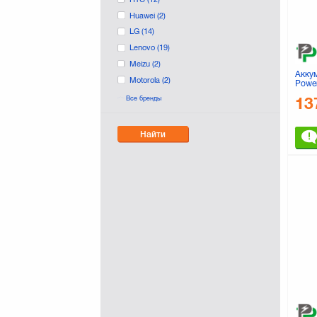
Huawei
(2)
LG
(14)
Lenovo
(19)
Meizu
(2)
Акку
Motorola
(2)
Powe
DOPO
Nokia
(33)
13
Все бренды
(DV0
PRESTIGIO
(1)
PowerPlant
(158)
Найти
SONY
(2)
Samsung
(34)
Xiaomi
(2)