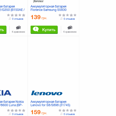
ая батарея
Аккумуляторная батарея
2/G350 (B150AE /
Florence Samsung S5830
1350mA (EB494358VU)
139
грн.
0 отзывов
0 отзывов
ть
Купить
К сравнению
К сравнению
я батарея Nokia
Аккумуляторная батарея
0/8600 Luna (BP-
Lenovo for S8/S898 (31745)
159
грн.
0 отзывов
0 отзывов