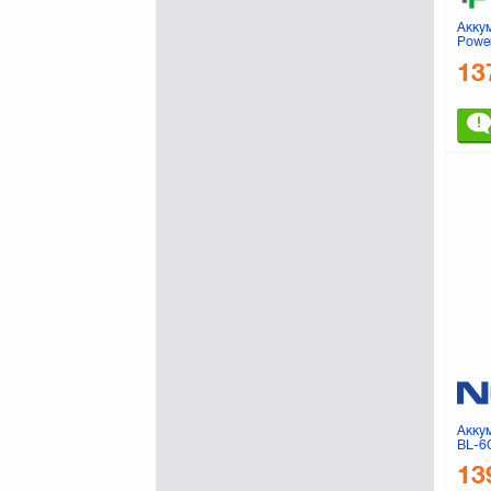
Акку
Power
(DV0
13
Акку
BL-6
13