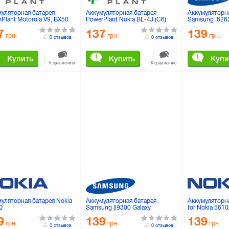
муляторная батарея
Аккумуляторная батарея
Аккумуляторн
Plant Motorola V9, BX50
PowerPlant Nokia BL-4J (C6)
Samsung I826
0DV6168)
(DV00DV6032)
37393)
7
137
139
грн.
грн.
грн.
0 отзывов
0 отзывов
Купить
Купить
Купи
К сравнению
К сравнению
муляторная батарея Nokia
Аккумуляторная батарея
Аккумуляторна
Q
Samsung (I9300 Galaxy
for Nokia 561
S3/I9080 Galaxy Grand)
5M / 17130)
9
139
139
(EBL1G6LLU)
грн.
грн.
грн.
0 отзывов
0 отзывов