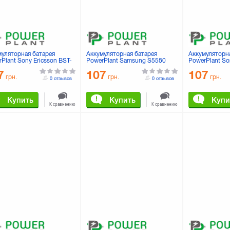
муляторная батарея
Аккумуляторная батарея
Аккумуляторн
Plant Sony Ericsson BST-
PowerPlant Samsung S5580
PowerPlant So
1, P1i) (DV00DV6028)
(DV00DV6113)
42 (J132) (DV
7
107
107
грн.
грн.
грн.
0 отзывов
0 отзывов
Купить
Купить
Купи
К сравнению
К сравнению