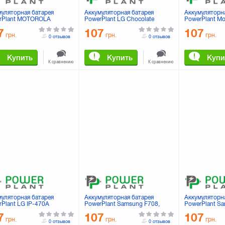
муляторная батарея
Аккумуляторная батарея
Аккумуляторн
rPlant MOTOROLA
PowerPlant LG Chocolate
PowerPlant Mo
0/MT720/XT806/MT810LX/MB300/MT716/XT806LX
(KG800) (DV00DV6044)
(XT800, XT800
7
107
107
0DV6179)
грн.
грн.
грн.
0 отзывов
0 отзывов
Купить
Купить
Купи
К сравнению
К сравнению
муляторная батарея
Аккумуляторная батарея
Аккумуляторн
rPlant LG IP-470A
PowerPlant Samsung F708,
PowerPlant S
10, KF970, KE970, KF600,
F498, M8800, T929, M8800C
T749, D788, I
7
107
107
0, KF600) (DV00DV6096)
|AB563840CE| (DV00DV6103)
I8510C (DV00
грн.
грн.
грн.
0 отзывов
0 отзывов