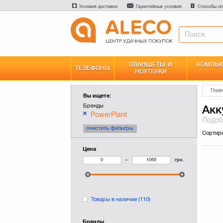
Условия доставки
Гарантийные условия
Способы оп
ПЛАНШЕТЫ И
КОМПЬЮ
ТЕЛЕФОНЫ
НОУТБУКИ
Глав
Вы ищете:
Бренды
Акк
PowerPlant
Подо
очистить фильтры
Сортир
Цена
–
грн.
Товары в наличии
(110)
Бренды