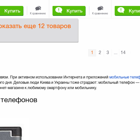
Купить
Купить
Купи
К сравнению
К сравнению
оказать еще
12 товаров
1
2
3
...
14
 связи. При активном использовании Интернета и приложений
мобильные теле
его дня. Деловые люди Киева и Украины тоже страдают: мобильный телефон 
ернет-магазине к любимому смартфону или мобильнику.
 телефонов