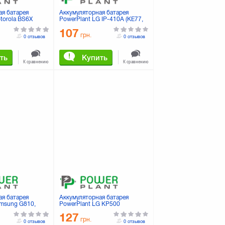
ая батарея
Аккумуляторная батарея
torola BS6X
PowerPlant LG IP-410A (KE77,
) (DV00DV6134)
KF510, KG770) (DV00DV6145)
107
грн.
0 отзывов
0 отзывов
ть
Купить
К сравнению
К сравнению
ая батарея
Аккумуляторная батарея
amsung G810,
PowerPlant LG KP500
688, W699, G818,
(DV00DV6166)
127
DV6106)
грн.
0 отзывов
0 отзывов