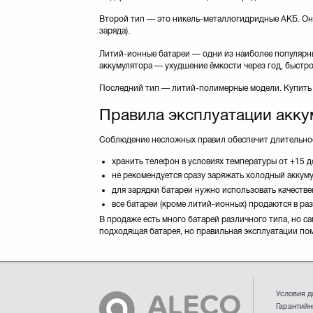
Второй тип — это никель-металлогидридные АКБ. Они 
заряда).
Литий-ионные батареи — одни из наиболее популярных
аккумулятора — ухудшение ёмкости через год, быстрое
Последний тип — литий-полимерные модели. Купить 
Правила эксплуатации акку
Соблюдение несложных правил обеспечит длительное
хранить телефон в условиях температуры от +15 
не рекомендуется сразу заряжать холодный аккум
для зарядки батареи нужно использовать качестве
все батареи (кроме литий-ионных) продаются в ра
В продаже есть много батарей различного типа, но 
подходящая батарея, но правильная эксплуатации по
Условия д
Гарантийн