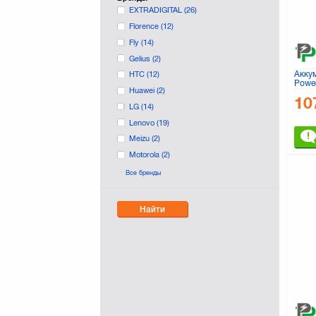
EXTRADIGITAL
(26)
Florence
(12)
Fly
(14)
Gelius
(2)
Акку
HTC
(12)
Power
Huawei
(2)
40 (P
10
LG
(14)
Lenovo
(19)
Meizu
(2)
Motorola
(2)
Nokia
(33)
Все бренды
PRESTIGIO
(1)
PowerPlant
Найти
SONY
(2)
Samsung
(34)
Xiaomi
(2)