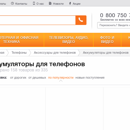
латы
Контакты
О нас
Новости
Акции
0 800 750 
Бесплатно со всех но
ТЕРНАЯ И ОФИСНАЯ
ТЕЛЕВИЗОРЫ, АУДИО,
ФОТО И
ТЕХНИКА
ВИДЕО
ВИДЕО
ная
Телефоны
Аксессуары для телефонов
Аккумуляторы для телефонов
умуляторы для телефонов
брано
158 товаров
из 335
овка:
от дорогих
от дешевых
по популярности
новые поступления