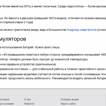
более ёмкие (на 30%) и менее токсичные. Среди недостатков — более высокая
. Их ёмкость в два раза превышает NiCd модели, отличаются низким саморазря
 старение (через 2 года).
их можно практически везде, ведь в большинстве
Андроид-смартфонов
устано
муляторов
 использование батарей. Нужно всего лишь:
до +40 (превышение лимитов в любую сторону преждевременно изнашивает АКБ
улятор: телефон должен быть прогрет до комнатной температуры;
нное зарядное устройство (оригинальное);
зряженном состоянии — для стабильной работы в течении гарантийного срока н
самыми надёжными моделями считаются литий-ионные и литий-полимерные. Кон
может продолжить жизнь мобильного. Рекомендуется владеть запасной батареей
оставки
О нас
Условия акций
ые условия
Новости
Карта сайта