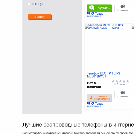
TEXET
(3)
Купить
К сравнению
Товар
в корзине
Найти
Телефон DECT PHILIPS
M5501BW/51
Нет в
0 отзывов
наличии
К сравнению
Сообщите,
когда появится
Товар
в корзине
Лучшие беспроводные телефоны в интернет
Радиотелефоны появились давно и быстро завоевали рынок ввиду своей функ