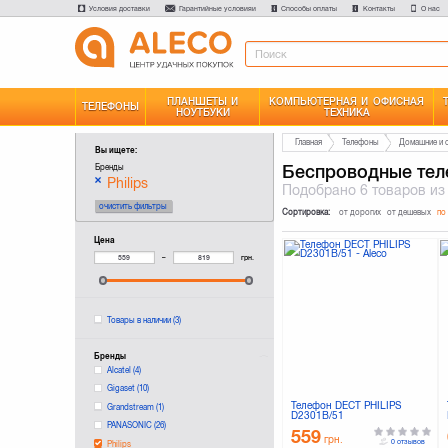
Условия доставки
Гарантийные условияи
Способы оплаты
Контакты
О нас
ПЛАНШЕТЫ И
КОМПЬЮТЕРНАЯ И ОФИСНАЯ
ТЕЛЕФОНЫ
НОУТБУКИ
ТЕХНИКА
Главная
Телефоны
Домашние и 
Вы ищете:
Беспроводные те
Бренды
Philips
Подобрано
6 товаров
из
очистить фильтры
Сортировка:
от дорогих
от дешевых
по
Цена
–
грн.
Товары в наличии
(3)
Бренды
Alcatel
(4)
Gigaset
(10)
Телефон DECT PHILIPS
Grandstream
(1)
D2301B/51
PANASONIC
(26)
559
грн.
0 отзывов
Philips