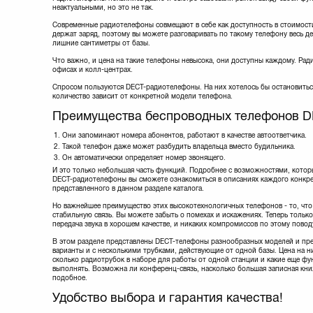
неактуальными, но это не так.
Современные радиотелефоны совмещают в себе как доступность в стоимости
держат заряд, поэтому вы можете разговаривать по такому телефону весь де
лишние сантиметры от базы.
Что важно, и цена на такие телефоны невысока, они доступны каждому. Рад
офисах и колл-центрах.
Спросом пользуются DECT-радиотелефоны. На них хотелось бы остановить
количество зависит от конкретной модели телефона.
Преимущества беспроводных телефонов 
Они запоминают номера абонентов, работают в качестве автоответчика.
Такой телефон даже может разбудить владельца вместо будильника.
Он автоматически определяет номер звонящего.
И это только небольшая часть функций. Подробнее с возможностями, кото
DECT-радиотелефоны вы сможете ознакомиться в описаниях каждого конкре
представленного в данном разделе каталога.
Но важнейшее преимущество этих высокотехнологичных телефонов - то, что
стабильную связь. Вы можете забыть о помехах и искажениях. Теперь только
передача звука в хорошем качестве, и никаких компромиссов по этому повод
В этом разделе представлены DECT-телефоны разнообразных моделей и пре
варианты и с несколькими трубками, действующие от одной базы. Цена на ни
сколько радиотрубок в наборе для работы от одной станции и какие еще фу
выполнять. Возможна ли конференц-связь, насколько большая записная кни
подобное.
Удобство выбора и гарантия качества!